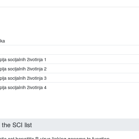
ika
pija socijalnih životinja 1
pija socijalnih životinja 2
pija socijalnih životinja 3
pija socijalnih životinja 4
 the SCI list
tic cat hepatitis B virus linking genome to function