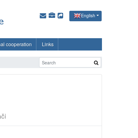
English
nal cooperation
Links
ači