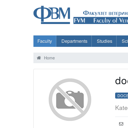
Faculty
Departments
Studies
Sc
Home
do
DOC
Kate