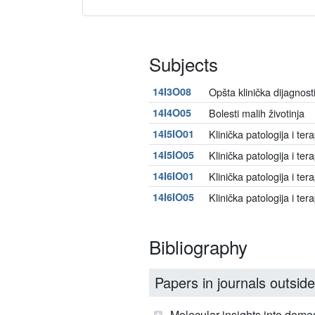
Subjects
14I3O08
Opšta klinička dijagnost
14I4O05
Bolesti malih životinja
14I5IO01
Klinička patologija i tera
14I5IO05
Klinička patologija i tera
14I6IO01
Klinička patologija i tera
14I6IO05
Klinička patologija i tera
Bibliography
Papers in journals outside
Molecular insights into domes