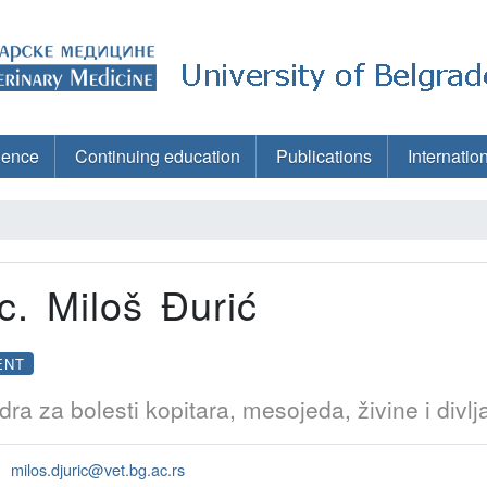
ience
Continuing education
Publications
Internatio
c. Miloš Đurić
ENT
dra za bolesti kopitara, mesojeda, živine i divlj
milos.djuric@vet.bg.ac.rs