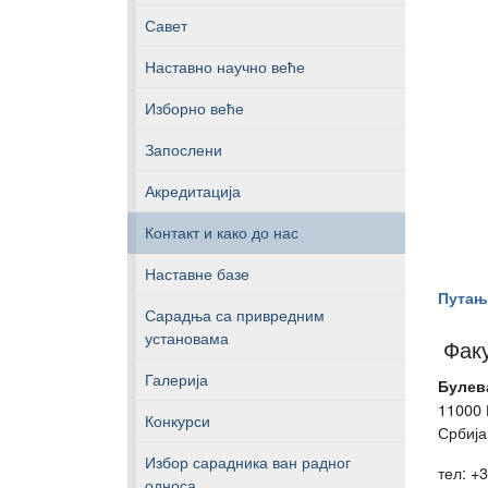
Савет
Наставно научно веће
Изборно веће
Запослени
Акредитација
Контакт и како до нас
Наставне базе
Путањ
Сарадња са привредним
установама
Фак
Галерија
Булев
11000 
Конкурси
Србија
Избор сарадника ван радног
тел: +
односа