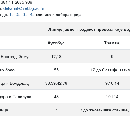
+381 11 2685 936
т:
dekanat@vet.bg.ac.rs
а до:
клиника и лабораторија
1.
2.
3.
4.
Линије јавног градског превоза које во
Аутобус
Трамвај
 Београд, Земун
17,18
9
во брдо
55
12 до Славије, затим
ца и Вождовац
33,39,42,78
9,10,14
дара и Палилула
48
10 i 14
вица
/
3 до железничке станице,