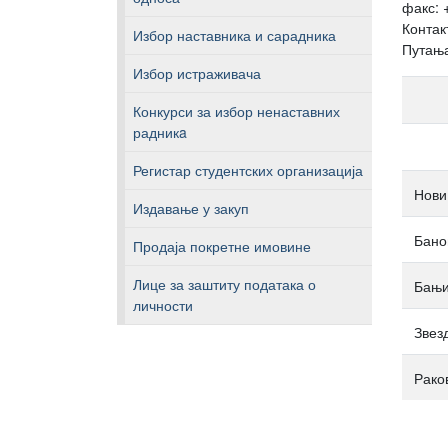
факс: 
Контак
Избор наставника и сарадника
Путањ
Избор истраживача
Конкурси за избор ненаставних
радникa
Регистар студентских организација
Нови
Издавање у закуп
Бано
Продаја покретне имовине
Лице за заштиту података о
Бањи
личности
Звез
Рако