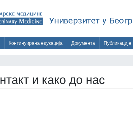
Континуирана едукација
Документа
Публикације
нтакт и како до нас