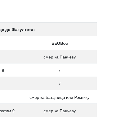
де до Факултета:
БЕОВоз
смер ка Панчеву
 9
/
/
смер ка Батајници или Реснику
 затим 9
смер ка Панчеву