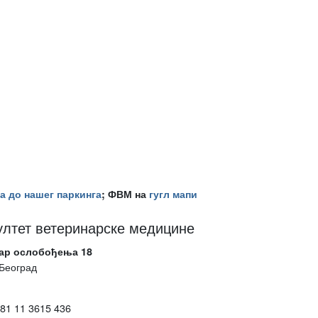
а до нашег паркинга
; ФВМ на
гугл мапи
ултет ветеринарске медицине
ар ослобођења 18
Београд
381 11 3615 436