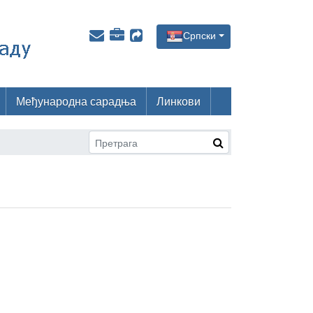
Српски
Међународна сарадња
Линкови