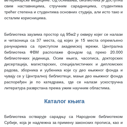
свим наставницима, стручним сарадницима, студентима
трећег степена и студентима основних студија, али исто тако и
осталим корисницима.
Библиотека заузима простор од 95м2 у оквиру којег се налази
и читаоница са 37 места, од којих је 15 места опремљено
рачунарима са приступом академској мрежи. Централна
библиотека ФВМ располаже фондом од преко 20.000
библиотечких јединица. Осим књига, часописа, докторских
дисертација, магистарских, специјалистичких и дипломских
радова, зборника и уџбеника који су део књижног фонда и
чувају се у Централној библиотеци, мањи део књижног фонда
распоређен је по катедрама, где се налази ускостручна
литература разврстана према ужим научним областима.
Каталог књига
Библиотека остварује сарадњу са Народном библиотеком
Србије, која је надлежна за примену законских прописа, као и