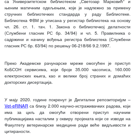
са Универзитетском библиотеком „Светозар Марковић“ и
њеним матичним одељењем, које је надлежно за примену
стручних библиотечких стандарда у раду Библиотеке.
Библиотека ФВМ је уписана у регистар библиотека на основу
чл. 26. ст. 1. тач. 1. Закона о библиотечкој делатности
(Службени гласник РС бр. 34/94) и чл. 5. Правилника о
садржини и начину вођења регистра библиотека (Службени
гласник РС бр. 63/94) по решењу 06-218/66 9.2.1997.
Преко Академске рачунарске мреже омогућен је приступ
КоБСОН сервисима, који броје 35.000 часописа, 160.000
електронских књига, као и велики број страних и домаћих
докторских дисертација.
У мају 2020. године покренут је Дигитални репозиторијум –
Vet-
e
RINAR
са близу 2.000 научно-истраживачких радова, који
има за циљ да омогући отворени приступ научним
публикацијама насталим у оквиру пројеката који се изводе на
Факултету ветеринарске медицине ради веће видљивости и
цитираности.