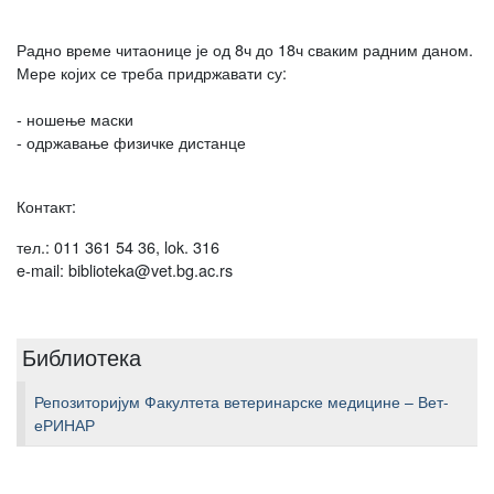
Радно време читаонице је од 8ч до 18ч сваким радним даном.
Мере којих се треба придржавати су:
- ношење маски
- одржавање физичке дистанце
Контакт:
тел.: 011 361 54 36, lok. 316
e-mail: biblioteka@vet.bg.ac.rs
Библиотека
Репозиторијум Факултета ветеринарске медицине – Вет-
еРИНАР