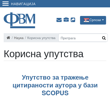
НАВИГАЦИЈА
Српски
Наука
Корисна упутства
Корисна упутства
Упутство за тражење
цитираности аутора у бази
SCOPUS