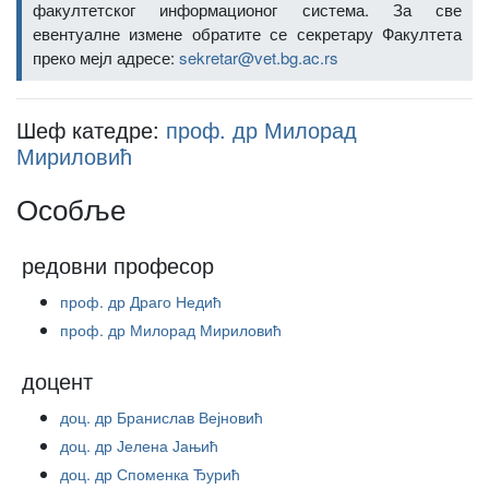
факултетског информационог система. За све
евентуалне измене обратите се секретару Факултета
преко мејл адресе:
sekretar@vet.bg.ac.rs
Шеф катедре:
проф. др Милорад
Мириловић
Особље
редовни професор
проф. др Драго Недић
проф. др Милорад Мириловић
доцент
доц. др Бранислав Вејновић
доц. др Јелена Јањић
доц. др Споменка Ђурић