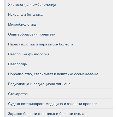
Хистологија и ембриологија
Исхрана и ботаника
Микробиологија
Општеобразовни предмети
Паразитологија и паразитске болести
Патолошка физиологија
Патологија
Породиљство, стерилитет и вештачко осемењавање
Радиологија и радијациона хигијена
Сточарство
Судска ветеринарска медицина и законски прописи
Заразне болести животиња и болести пчела