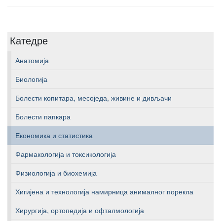
Катедре
Анатомија
Биологија
Болести копитара, месоједа, живине и дивљачи
Болести папкара
Економика и статистика
Фармакологија и токсикологија
Физиологија и биохемија
Хигијена и технологија намирница анималног порекла
Хирургија, ортопедија и офталмологија