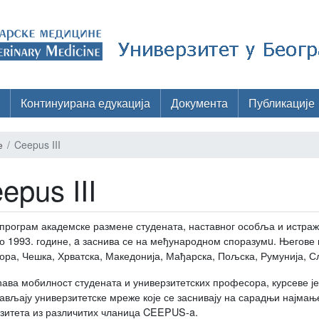
Континуирана едукација
Документа
Публикације
е
Ceepus III
epus III
 програм академске размене студената, наставног особља и истраж
о 1993. године, a заснива се на међународном споразумu. Његове п
ора, Чешка, Хрватска, Македонија, Мађарска, Пољска, Румунија, Сл
ава мобилност студената и универзитетских професора, курсеве је
ављају универзитетске мреже које се заснивају на сарадњи најмање
зитета из различитих чланица CEEPUS-a.