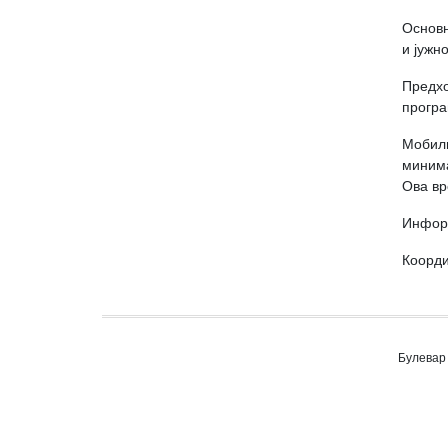
Основн
и јужн
Предхо
програ
Мобилн
минима
Ова вр
Информ
Коорди
Булевар 