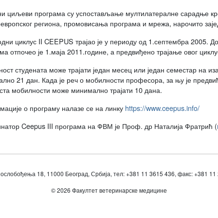
и циљеви програма су успостављање мултилатералне сарадње кро
оевропског региона, промовисања програма и мрежа, нарочито зај
дни циклус II CEEPUS трајао је у периоду од 1.септембра 2005. До
ма отпочео је 1.маја 2011.године, а предвиђено трајање овог циклу
ост студената може трајати један месец или један семестар на и
лно 21 дан. Када је реч о мобилности професора, за њу је предвиђ
ста мобилности може минимално трајати 10 дана.
ације о програму налазе се на линку
https://www.ceepus.info/
натор Ceepus III програма на ФВМ је Проф. др Наталија Фратрић (
ослобођења 18, 11000 Београд, Србија, тел: +381 11 3615 436, факс: +381 11
© 2026 Факултет ветеринарске медицине