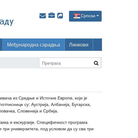
Српски
Међународна сарадња
Линкови
ивача из Средње и Источне Европе, који је
отписнице су: Аустрија, Албанија, Бугарска,
овачка, Словенија и Србија.
зика и екскурзије. Специфичност програма
 три универзитета, под условом да су сва три