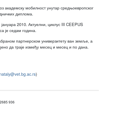
з академску мобилност унутар средњоевропског
едничких диплома.
 јануара 2010. Актуелни, циклус III CEEPUS
са је седам година.
забраном партнерском универзитету ван земље, а
ено да траје између месец и месец и по дана.
nataly@vet.bg.ac.rs
)
 2685 936