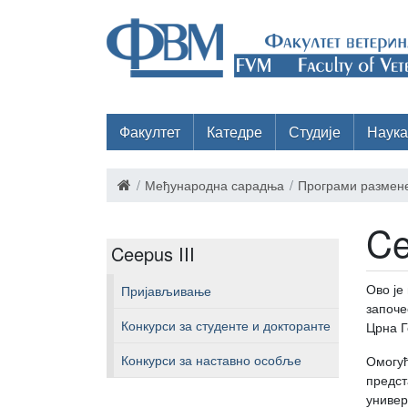
Факултет
Катедре
Студије
Наука
Међународна сарадња
Програми размен
Ce
Ceepus III
Ово је
Пријављивање
започе
Конкурси за студенте и докторанте
Црна Г
Конкурси за наставно особље
Омогућ
предст
универ