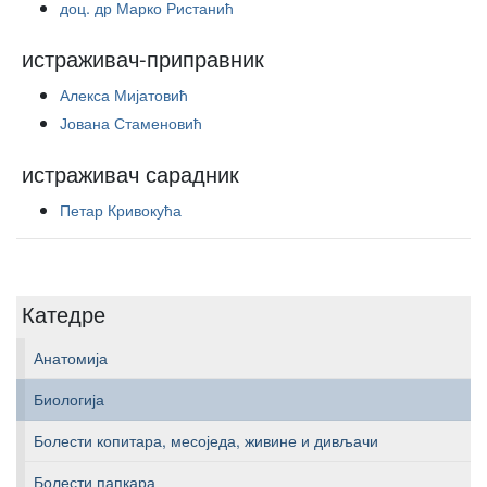
доц. др Марко Ристанић
истраживач-приправник
Алекса Мијатовић
Јована Стаменовић
истраживач сарадник
Петар Кривокућа
Катедре
Анатомија
Биологија
Болести копитара, месоједа, живине и дивљачи
Болести папкара