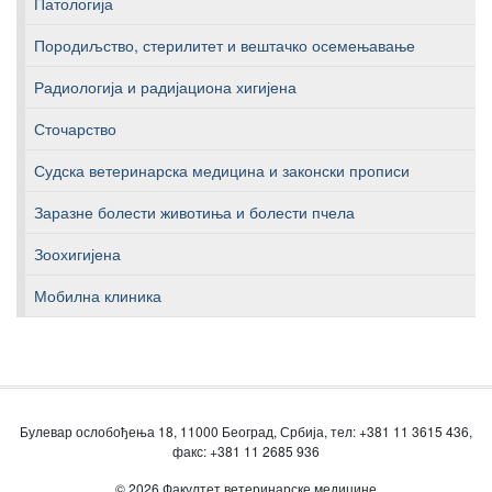
Патологија
Породиљство, стерилитет и вештачко осемењавање
Радиологија и радијациона хигијена
Сточарство
Судска ветеринарска медицина и законски прописи
Заразне болести животиња и болести пчела
Зоохигијена
Мобилна клиника
Булевар ослобођења 18, 11000 Београд, Србија, тел: +381 11 3615 436,
факс: +381 11 2685 936
© 2026 Факултет ветеринарске медицине