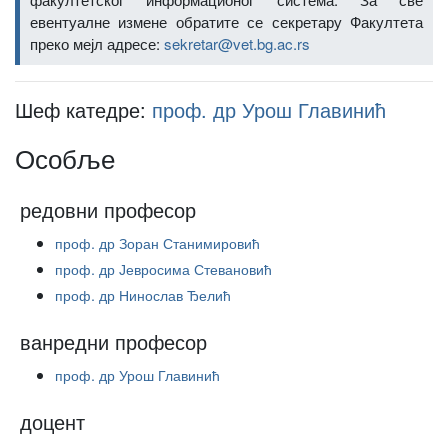
евентуалне измене обратите се секретару Факултета
преко мејл адресе:
sekretar@vet.bg.ac.rs
Шеф катедре:
проф. др Урош Главинић
Особље
редовни професор
проф. др Зоран Станимировић
проф. др Јевросима Стевановић
проф. др Нинослав Ђелић
ванредни професор
проф. др Урош Главинић
доцент