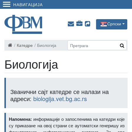
НАВИГАЦИЈА
Српски
Катедре
Биологија
Биологија
Званични сајт катедре се налази на
адреси:
biologija.vet.bg.ac.rs
Напомена:
информације о запосленима на катедри које
су приказане на овој страни се аутоматски генеришу из
факултетског информационог система. За све