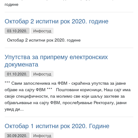
године
Октобар 2 испитни рок 2020. године
03.10.2020.
Инфостуд
Октобар 2 испитни рок 2020. године
Упутства за припрему електронских
докумената
01.10.2020.
Инфостуд
*** Свим запосленима на ФВМ - скраћена упутства за јавне
објаве на сајту ФВМ *** Поштовани корисници, Наш сајт има
своје специфичности, па молимо све који шаљу захтеве за
објављивање на сајту ФВМ, прослеђивање Ректорату, јавни
увид ди...
Октобар 1 испитни рок 2020. Године
30.09.2020.
Инфостуд