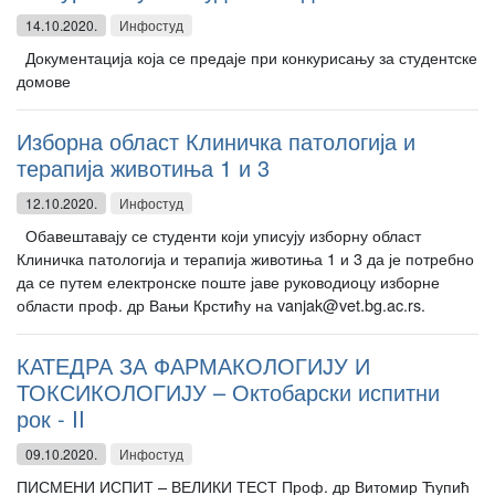
14.10.2020.
Инфостуд
Документација која се предаје при конкурисању за студентске
домове
Изборна област Клиничка патологија и
терапија животиња 1 и 3
12.10.2020.
Инфостуд
Обавештавају се студенти који уписују изборну област
Клиничка патологија и терапија животиња 1 и 3 да је потребно
да се путем електронске поште јаве руководиоцу изборне
области проф. др Вањи Крстићу на vanjak@vet.bg.ac.rs.
КАТЕДРА ЗА ФАРМАКОЛОГИЈУ И
ТОКСИКОЛОГИЈУ – Октобарски испитни
рок - II
09.10.2020.
Инфостуд
ПИСМЕНИ ИСПИТ – ВЕЛИКИ ТЕСТ Проф. др Витомир Ћупић