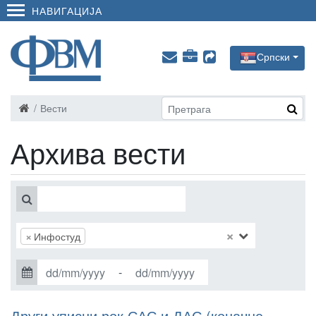
НАВИГАЦИЈА
Српски
Вести
Архива вести
×
×
Инфостуд
-
Други уписни рок САС и ДАС (коначне