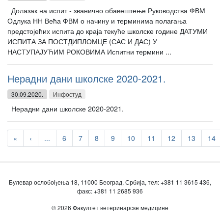
Долазак на испит - званично обавештење Руководства ФВМ
Одлука НН Већа ФВМ о начину и терминима полагања
предстојећих испита до краја текуће школске године ДАТУМИ
ИСПИТА ЗА ПОСТДИПЛОМЦЕ (САС И ДАС) У
НАСТУПАЈУЋИМ РОКОВИМА Испитни термини ...
Нерадни дани школске 2020-2021.
30.09.2020.
Инфостуд
Нерадни дани школске 2020-2021.
«
‹
...
6
7
8
9
10
11
12
13
14
Булевар ослобођења 18, 11000 Београд, Србија, тел: +381 11 3615 436,
факс: +381 11 2685 936
© 2026 Факултет ветеринарске медицине