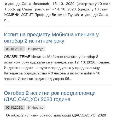
и доц. др Саша Ивановић - 15. 10. 2020. (четвртак) у 10 сати
Проф. др Саша Траиловић - 14. 10. 2020. (среда) у 10 сати
УСМЕНИ ИСПИТ Проф. др Витомир Ћупић и доц. др Саша
И...
Испит на предмету Мобилна клиника у
октобар 2 испитном року
06.10.2020.
Инфостуд
ОБАВЕШТЕЊЕ Испит из Мобилне клинике у октобар 2
испитном року одржаће се у понедељак 12. 10. 2020. године.
Индексе предати на пулт испред улаза у предаваоницу
Катедре за породиљство у 9 часова и по исте доћи у 10
часова. Испит потврдити од уторка 06...
Октобар 2 испитни рок постдипломци
(ДАС,САС,УС) 2020 године
05.10.2020.
Инфостуд
Октобар 2 испитни рок постдипломци (ДАС,САС,УС) 2020