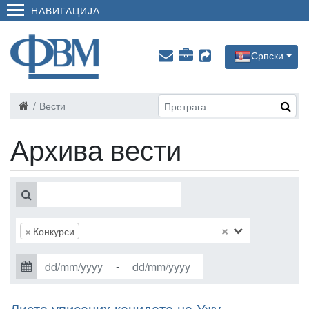
НАВИГАЦИЈА
Српски
Вести
Архива вести
×
×
Конкурси
-
Листа уписаних канидата на Ужу