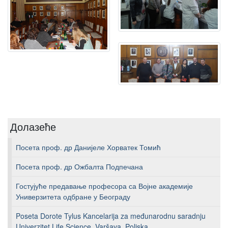
Долазеће
Посета проф. др Данијеле Хорватек Томић
Посета проф. др Ожбалта Подпечана
Гостујуће предавање професора са Војне академије
Универзитета одбране у Београду
Poseta Dorote Tylus Kancelarija za međunarodnu saradnju
Univerzitet Life Science, Varšava, Poljska