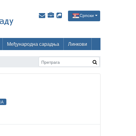
Српски
Међународна сарадња
Линкови
МА