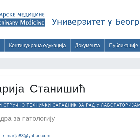
Континуирана едукација
Документа
Публикације
рија Станишић
 СТРУЧНО ТЕХНИЧКИ САРАДНИК ЗА РАД У ЛАБОРАТОРИЈА
дра за патологију
s.marija83@yahoo.com