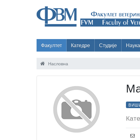
Факултет
Катедре
Студије
Наука
Насловна
Ма
ВИШИ
Кате