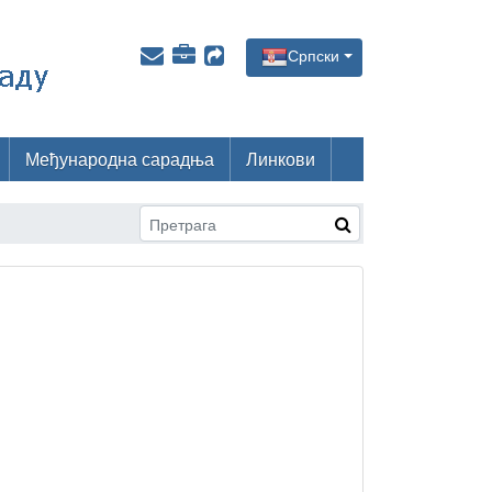
Српски
Међународна сарадња
Линкови