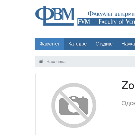
Факултет
Катедре
Студије
Наука
Насловна
Zo
Одсе