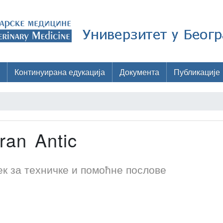
Континуирана едукација
Документа
Публикације
ran Antic
к за техничке и помоћне послове