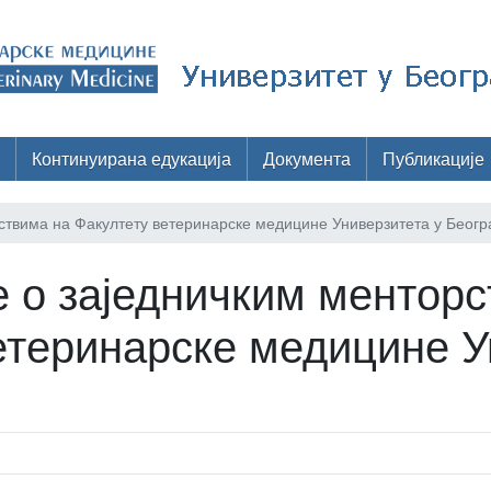
Континуирана едукација
Документа
Публикације
твима на Факултету ветеринарске медицине Универзитета у Беогр
о заједничким менторс
етеринарске медицине У