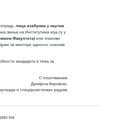
еограду,
лица изабрана у научна
на звања на Институтима која су у
или чланови
вником Факултета)
ријуме за менторе односно чланове
обности кандидата и тема за
С поштовањем
Данијела Кировски,
ертација и специјалистичких радова
 2685 936