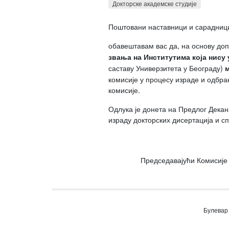
Докторске академске студије
Поштовани наставници и сарадниц
обавештавам вас да, на основу до
звања на Институтима која нису 
саставу Универзитета у Београду)
м
комисије у процесу израде и одбра
комисије.
Одлука је донета на Предлог Декан
израду докторских дисертација и с
Председавајући Комисије 
Булевар 