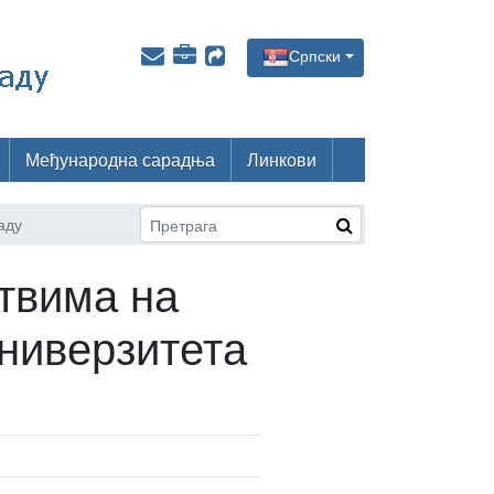
Српски
Међународна сарадња
Линкови
аду
твима на
ниверзитета