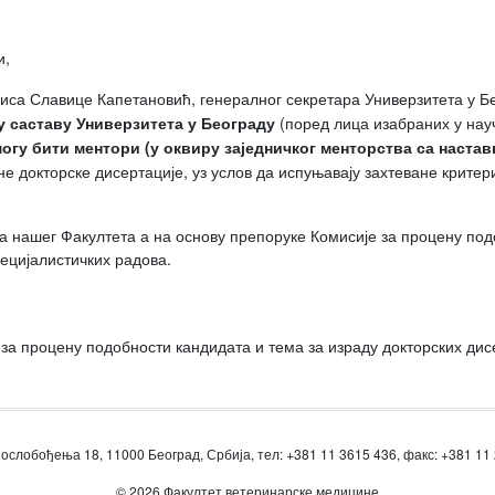
и,
писа Славице Капетановић, генералног секретара Универзитета у Б
(поред лица изабраних у науч
у саставу Универзитета у Београду
огу бити ментори (у оквиру заједничког менторства са наста
не докторске дисертације, уз услов да испуњавају захтеване крите
а нашег Факултета а на основу препоруке Комисије за процену под
пецијалистичких радова.
за процену подобности кандидата и тема за израду докторских дис
ослобођења 18, 11000 Београд, Србија, тел: +381 11 3615 436, факс: +381 11
© 2026 Факултет ветеринарске медицине