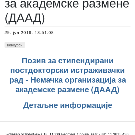
за академске размене
(ДААД)
29. јул 2019. 13:51:08
Конкурси
Позив за стипендирани
постдокторски истраживачки
рад - Немачка организација за
академске размене (ДААД)
Детаљне информације
Булевар ослобођења 18, 11000 Београд, Србија, тел: +381 11 3615 436,