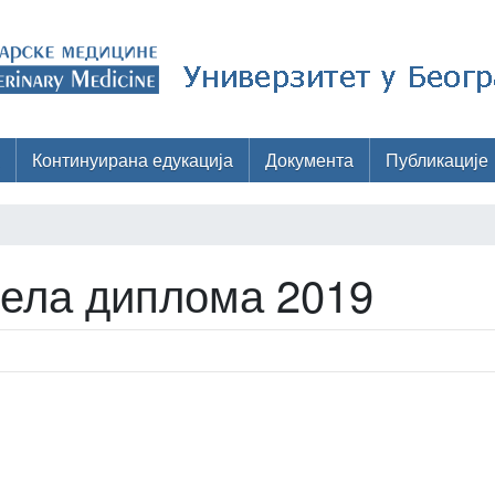
Континуирана едукација
Документа
Публикације
ела диплома 2019