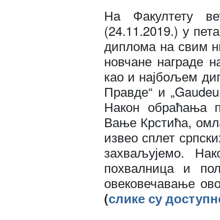
На Факултету ве
(24.11.2019.) у пе
диплома на свим н
новчане награде н
као и најбољем ди
Правде“ и „Gaudeu
Након обраћања 
Вање Крстића, омл
извео сплет српск
захваљујемо. Нак
похвалница и пол
овековечавање ово
(
слике су доступн