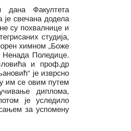
м дана Факултета
а је свечана додела
не су похвалнице и
егрисаних студија,
ворен химном „Боже
а Ненада Поледице.
ловића и проф.др
ановић“ је изврсно
у им се овим путем
ручивање диплома,
потом је уследило
исањем за успомену