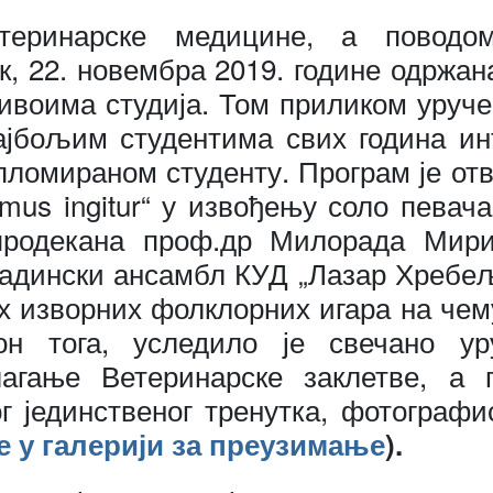
теринарске медицине, а поводо
так, 22. новембра 2019. године одржан
ивоима студија. Том приликом уруче
ајбољим студентима свих година инт
пломираном студенту. Програм је от
mus ingitur“ у извођењу соло певач
продекана проф.др Милорада Мири
адински ансамбл КУД „Лазар Хребељ
их изворних фолклорних игара на чем
он тога, уследило је свечано у
агање Ветеринарске заклетве, а 
г јединственог тренутка, фотограф
е у галерији за преузимање
).