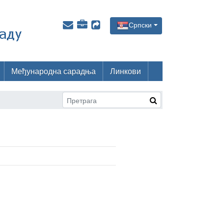
Српски
Међународна сарадња
Линкови