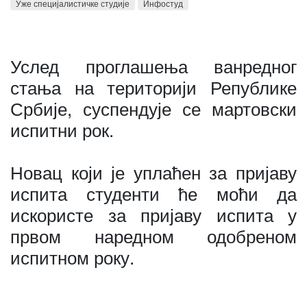
Уже специјалистичке студије
Инфостуд
Услед проглашења ванредног
стања на територији Републике
Србије, суспендује се мартовски
испитни рок.
Новац који је уплаћен за пријаву
испита студенти ће моћи да
искористе за пријаву испита у
првом наредном одобреном
испитном року.