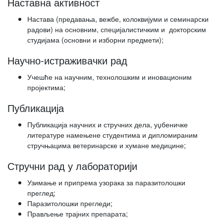
Наставна активност
Настава (предавања, вежбе, колоквијуми и семинарски
радови) на основним, специјалистичким и докторским
студијама (основни и изборни предмети);
Научно-истраживачки рад
Учешће на научним, технолошким и иновационим
пројектима;
Публикација
Публикација научних и стручних дела, уџбеничке
литературе намењене студентима и дипломираним
стручњацима ветеринарске и хумане медицине;
Стручни рад у лабораторији
Узимање и припрема узорака за паразитолошки
преглед;
Паразитолошки прегледи;
Прављење трајних препарата;