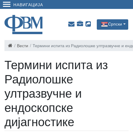
НАВИГАЦИЈА
Српски
Вести
Термини испита из Радиолошке ултразвучне и ендо
Термини испита из
Радиолошке
ултразвучне и
ендоскопске
дијагностике