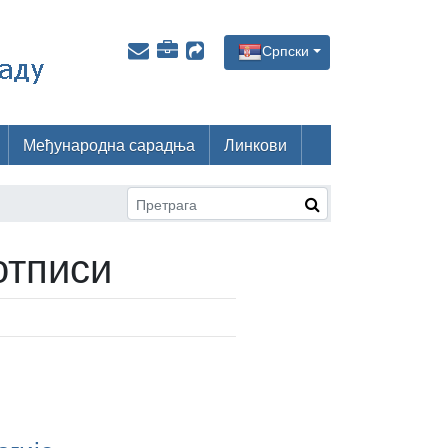
Српски
Међународна сарадња
Линкови
отписи