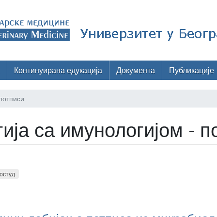
Континуирана едукација
Документа
Публикације
 потписи
ија са имунологијом - п
остуд