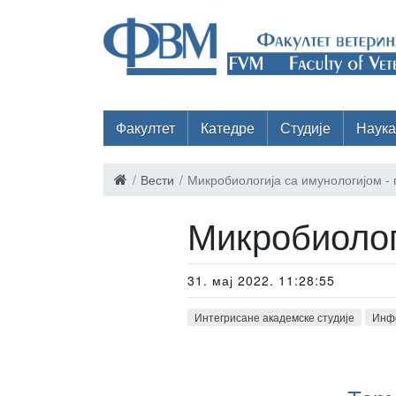
Факултет
Катедре
Студије
Наука
Вести
Микробиологија са имунологијом -
Микробиолог
31. мај 2022. 11:28:55
Интегрисане академске студије
Инф