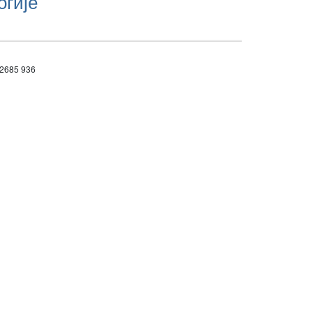
огије
 2685 936