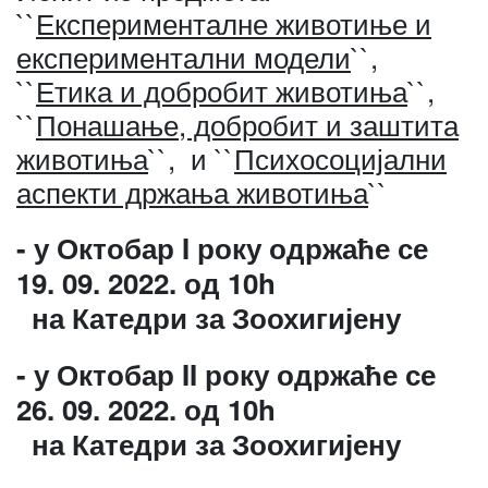
``
Експерименталне животиње и
експериментални модели
``,
``
Етика и добробит животиња
``,
``
Понашање, добробит и заштита
животиња
``, и ``
Психосоцијални
аспекти држања животиња
``
- у Октобар I року одржаће се
19. 09. 2022. од 10h
на Катедри за Зоохигијену
- у Октобар II року одржаће се
26. 09. 2022. од 10h
на Катедри за Зоохигијену