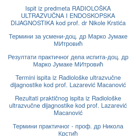
Ispit iz predmeta RADIOLOŠKA
ULTRAZVUČNA I ENDOSKOPSKA
DIJAGNOSTIKA kod prof. dr Nikole Krstića
Термини за усмени-доц. др Марко Јумаке
МИтровић
Резултати практичног дела испита-доц. др
Марко Јумаке МИтровић
Termini ispita iz Radiološke ultrazvučne
dijagnostike kod prof. Lazarević Macanović
Rezultati praktičnog ispita iz Radiološke
ultrazvučne dijagnostike kod prof. Lazarević
Macanović
Термини практичног - проф. др Никола
Крстић