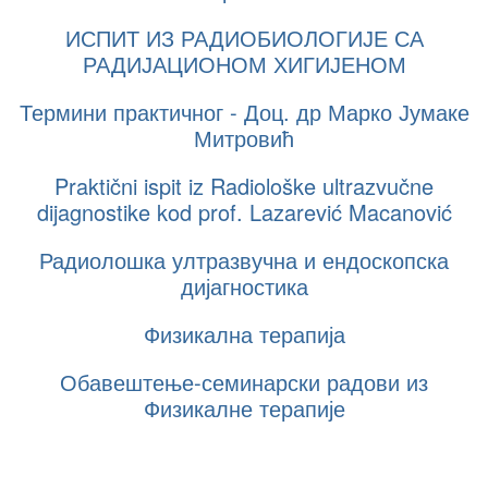
ИСПИТ ИЗ РАДИОБИОЛОГИЈЕ СА
РАДИЈАЦИОНОМ ХИГИЈЕНОМ
Термини практичног - Доц. др Марко Јумаке
Митровић
Praktični ispit iz Radiološke ultrazvučne
dijagnostike kod prof. Lazarević Macanović
Радиолошка ултразвучна и ендоскопска
дијагностика
Физикална терапија
Обавештење-семинарски радови из
Физикалне терапије