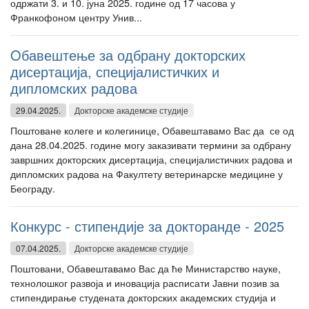
одржати 3. и 10. јуна 2025. године од 17 часова у
Франкофоном центру Унив...
Oбавештење за одбрану докторских
дисертација, специјалистичких и
дипломских радова
29.04.2025.
Докторске академске студије
Поштоване колеге и колегинице, Обавештавамо Вас да се од
дана 28.04.2025. године могу заказивати термини за одбрану
завршних докторских дисертација, специјалистичких радова и
дипломских радова на Факултету ветеринарске медицине у
Београду.
Конкурс - стипендије за докторанде - 2025
07.04.2025.
Докторске академске студије
Поштовани, Обавештавамо Вас да ће Министарство науке,
технолошког развоја и иновација расписати Јавни позив за
стипендирање студената докторских академских студија и