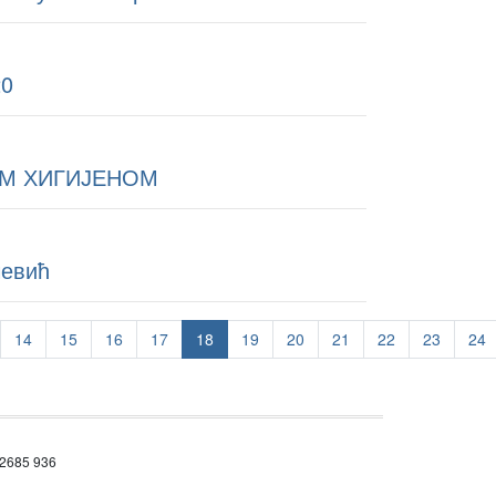
20
ОМ ХИГИЈЕНОМ
чевић
14
15
16
17
18
19
20
21
22
23
24
 2685 936