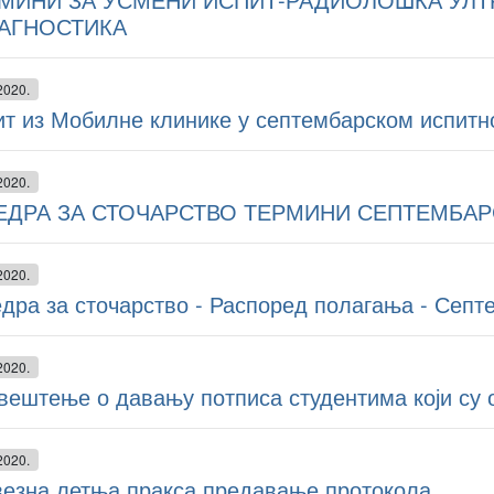
АГНОСТИКА
2020.
ит из Мобилне клинике у септембарском испитн
2020.
ЕДРА ЗА СТОЧАРСТВО ТЕРМИНИ СЕПТЕМБАРС
2020.
дра за сточарство - Распоред полагања - Септ
2020.
вештење о давању потписа студентима који су 
2020.
везна летња пракса предавање протокола