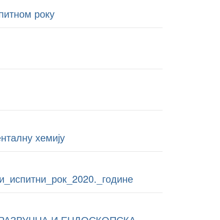
питном року
нталну хемију
и_испитни_рок_2020._године
РАЗВУЧНА И ЕНДОСКОПСКА