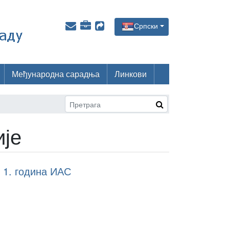
Српски
Међународна сарадња
Линкови
је
 1. година ИАС