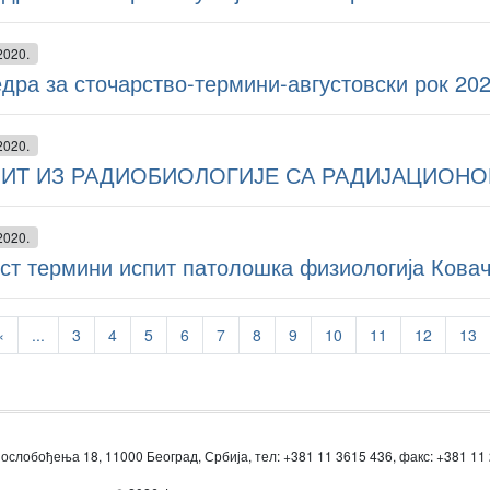
2020.
дра за сточарство-термини-августовски рок 20
2020.
ИТ ИЗ РАДИОБИОЛОГИЈЕ СА РАДИЈАЦИОН
2020.
уст термини испит патолошка физиологија Кова
‹
...
3
4
5
6
7
8
9
10
11
12
13
ослобођења 18, 11000 Београд, Србија, тел: +381 11 3615 436, факс: +381 11