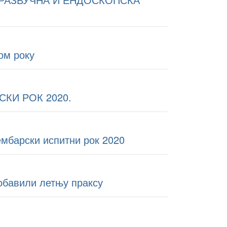
ом року
КИ РОК 2020.
ембарски испитни рок 2020
обавили летњу праксу