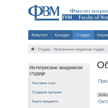
Факултет
Катедре
Студије
Наука
Студије
Интегрисане академске студије
Об
Интегрисане академске
студије
През
Наставни план
Студијски програм
30.09.
Окто
Књига предмета