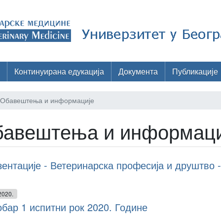
Континуирана едукација
Документа
Публикације
Обавештења и информације
авештења и информаци
ентације - Ветеринарска професија и друштво -
2020.
бар 1 испитни рок 2020. Године