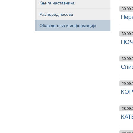
Књига наставника
30.09.
Распоред часова
Нер
Обавештења и информације
30.09.
ПОЧ
30.09.
Спис
29.09.
КОР
28.09.
КАТ