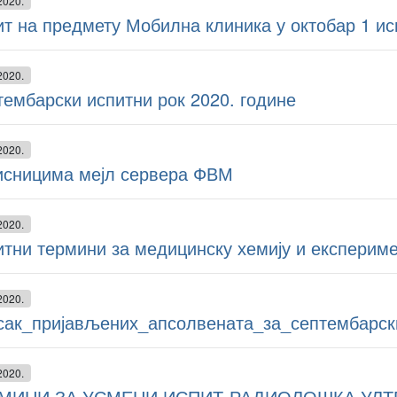
2020.
т на предмету Мобилна клиника у октобар 1 ис
2020.
ембарски испитни рок 2020. године
2020.
исницима мејл сервера ФВМ
2020.
тни термини за медицинску хемију и експериме
2020.
сак_пријављених_апсолвената_за_септембарск
2020.
МИНИ ЗА УСМЕНИ ИСПИТ-РАДИОЛОШКА УЛТ