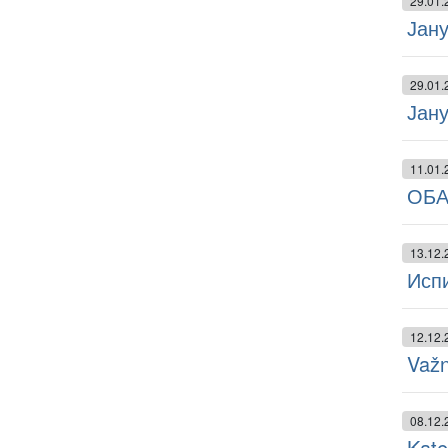
29.01.
Јану
29.01.
Јану
11.01.
ОБА
13.12.
Испи
12.12.
Važn
08.12.
Kate