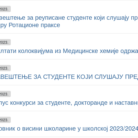
2023.
ештење за реуписане студенте који слушају пр
иру Ротационе праксе
2023.
лтати колоквијума из Медицинске хемије одржа
2023.
ВЕШТЕЊЕ ЗА СТУДЕНТЕ КОЈИ СЛУШАЈУ ПР
2023.
ус конкурси за студенте, докторанде и наставн
2023.
вник о висини школарине у школској 2023/2024