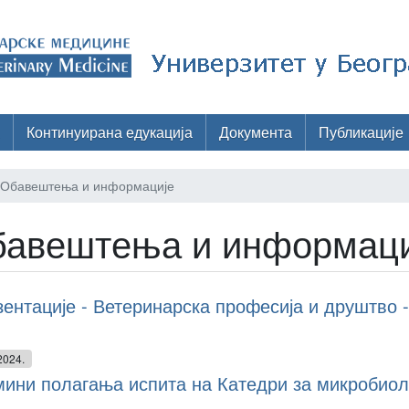
Континуирана едукација
Документа
Публикације
Обавештења и информације
авештења и информаци
ентације - Ветеринарска професија и друштво -
2024.
ини полагања испита на Катедри за микробиол