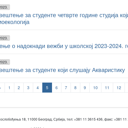
2023.
ештење за студенте четврте године студија ко
иоекологија
2023.
ње о надокнади вежби у школској 2023-2024. 
2023.
ештење за студенте који слушају Акваристику
‹
1
2
3
4
5
6
7
8
9
10
11
12
ослобођења 18, 11000 Београд, Србија, тел: +381 11 3615 436, факс: +381 11