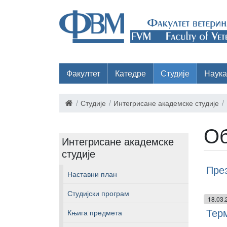
Факултет
Катедре
Студије
Наука
Студије
Интегрисане академске студије
Об
Интегрисане академске
студије
През
Наставни план
Студијски програм
18.03.
Терм
Књига предмета