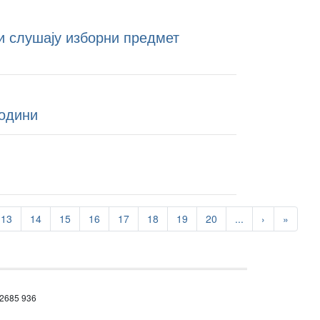
ји слушају изборни предмет
години
13
14
15
16
17
18
19
20
...
›
»
 2685 936