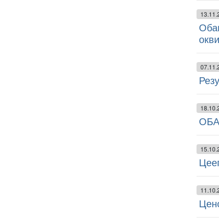
13.11.
Обав
окв
07.11.
Резу
18.10.
ОБА
15.10.
Цееп
11.10.
Цено