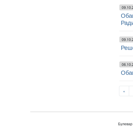
09.10.
Обав
Рад
09.10.
Реше
06.10.
Обав
«
Булевар 