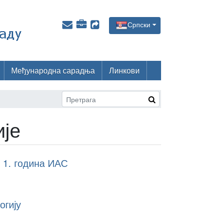
Српски
Међународна сарадња
Линкови
је
 1. година ИАС
огију