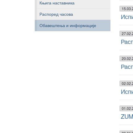
Књига наставника
15.03.
Распоред часова
Испи
Обавештења и информације
27.02.
Расп
20.02.
Рас
02.02.
Испи
01.02.
ZUM