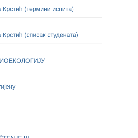
 Крстић (термини испита)
 Крстић (списак студената)
ДИОЕКОЛОГИЈУ
гијену
EŠTENJE !!!