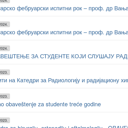
2024.
арско фебруарски испитни рок – проф. др Вања
2024.
арско фебруарски испитни рок – проф. др Вања
2024.
ВЕШТЕЊЕ ЗА СТУДЕНТЕ КОЈИ СЛУШАЈУ РА
2023.
ти на Катедри за Радиологију и радијациону хи
2023.
o obaveštenje za studente treće godine
2023.
dra za hirurgiju, ortopediju i oftalmologiju - OBAV