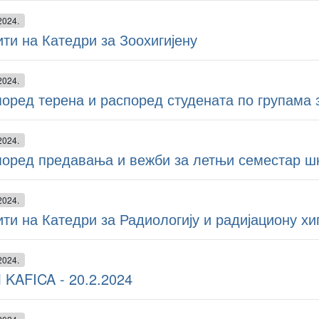
2024.
ти на Катедри за Зоохигијену
2024.
оред терена и распоред студената по групама 
2024.
поред предавања и вежби за летњи семестар шк
2024.
ти на Катедри за Радиологију и радијациону хи
2024.
 KAFICA - 20.2.2024