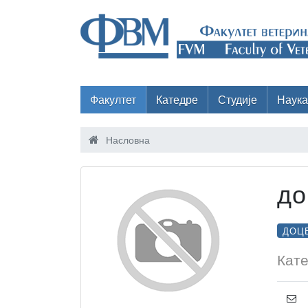
Факултет
Катедре
Студије
Наука
Насловна
до
ДОЦ
Кате