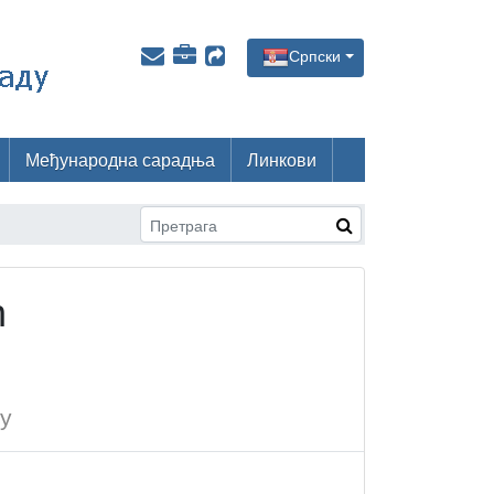
Српски
Међународна сарадња
Линкови
ћ
у