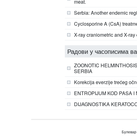
meat.
Serbia: Another endemic regi
Cyclosporine A (CsA) treatme
X-ray craniometric and X-ra
Радови у часописима ва
ZOONOTIC HELMINTHOSIS
SERBIA
Korekcija everzije trećeg o
ENTROPIJUM KOD PASA I
DIJAGNOSTIKA KERATOCO
Булевар 