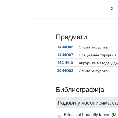
Предмети
14И4О02
Општа хирургија
14И4О07
Специјална хирургија
14С1И10
Хируршке методе у ди
20И4О02
Општа хирургија
Библиографија
Радови у часописима са
Effects of housefly larvae (