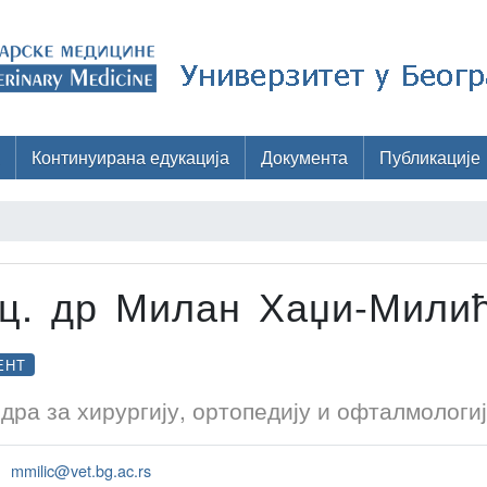
Континуирана едукација
Документа
Публикације
ц. др Милан Хаџи-Мили
ЕНТ
дра за хирургију, ортопедију и офталмологиј
mmilic@vet.bg.ac.rs