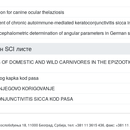
on for canine ocular thelaziosis
nt of chronic autoimmune-mediated keratoconjunctivitis sicca i
y cephalometric determination of angular parameters in German
н SCI листе
 OF DOMESTIC AND WILD CARNIVORES IN THE EPIZOOTI
čnog kapka kod pasa
 NJEGOVO KORIGOVANJE
NJUNCTIVITIS SICCA KOD PASA
ослобођења 18, 11000 Београд, Србија, тел: +381 11 3615 436, факс: +381 11