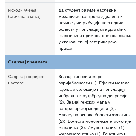
Исходи учења
Да студент разуме наследне
(стечена знања)
механизме контроле здравља и
начине дистрибуције наследних
болести у популацијама домаћих
животиња и примени стечена знања
у свакодневној ветеринарској
пракси.
Садржај предмета
Садржај теоријске
Значај, типови и мере
наставе
варијабилности (1). Ефекти метода
гајења и селекције на популацију:
инбредна и аутрбредна депресија
(2). Значај генских мапа у
ветеринарској медицини (2).
Наследна основa болести животиња
(2);. Болести моногенске етиологије
животиња (2). Имуногенетика (1).
Фармакогенетика (1). Генетичка и