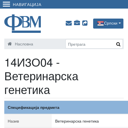
НАВИГАЦИЈА
Српски
Насловна
14И3О04 -
Ветеринарска
генетика
Спецификација предмета
Назив
Ветеринарска генетика