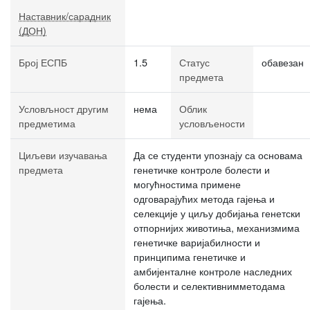
Наставник/сарадник
(ДОН)
Број ЕСПБ
1.5
Статус
обавезан
предмета
Условљност другим
нема
Облик
предметима
условљености
Циљеви изучавања
Да се студенти упознају са основама
предмета
генетичке контроле болести и
могућностима примене
одговарајућих метода гајења и
селекције у циљу добијања генетски
отпорнијих животиња, механизмима
генетичке варијабилности и
принципима генетичке и
амбијенталне контроле наследних
болести и селективнимметодама
гајења.