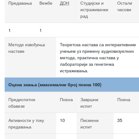
Предавања
Вежбе
ДОН
Студијски и
Остали
истраживачки
часови
рад
1
1
Методе извођења
Теоретска настава са интерактивним
наставе
учењем уз примену аудиовизуелних
метода, практична настава у
лабораторији за генетичка
истраживања.
Оцена знања (максимални број поена 100)
Предиспитне
Поена
Завршни
Поена
обавезе
испит
Активности у току
10
Писмени
35
предавања
испит