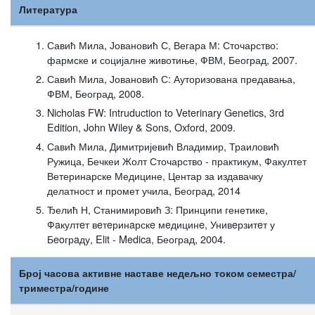
Литература
Савић Мила, Јовановић С, Вегара М: Сточарство:
фармске и социјалне животиње, ФВМ, Београд, 2007.
Савић Мила, Јовановић С: Ауторизована предавања,
ФВМ, Београд, 2008.
Nicholas FW: Intruduction to Veterinary Genetics, 3rd
Edition, John Wiley & Sons, Oxford, 2009.
Савић Мила, Димитријевић Владимир, Траиловић
Ружица, Бечкеи Жолт Сточарство - практикум, Факултет
Ветеринарске Медицине, Центар за издавачку
делатност и промет учила, Београд, 2014
Ђелић Н, Станимировић З: Принципи генетике,
Фaкултeт вeтeринaрскe мeдицинe, Унивeрзитeт у
Бeoгрaду, Elit - Medica, Београд, 2004.
Број часова активне наставе недељно током семестра/
триместра/године