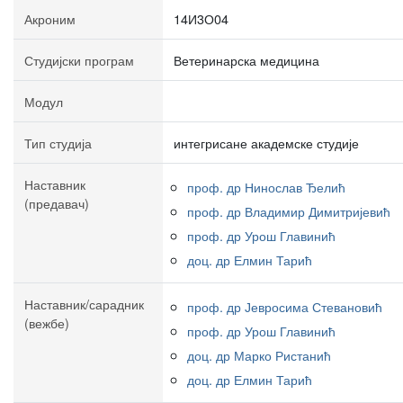
Акроним
14И3О04
Студијски програм
Ветеринарска медицина
Модул
Тип студија
интегрисане академске студије
Наставник
проф. др Нинослав Ђелић
(предавач)
проф. др Владимир Димитријевић
проф. др Урош Главинић
доц. др Елмин Тарић
Наставник/сарадник
проф. др Јевросима Стевановић
(вежбе)
проф. др Урош Главинић
доц. др Марко Ристанић
доц. др Елмин Тарић