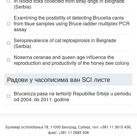
in ixodid ticks collected from stray dogs in Belgrade
(Serbia)
Examining the posibility of detecting Brucella canis
from tisue samples using Bruce-ladder multiplex PCR
assay
Seroprevalence of cat leptospirosis in Belgrade
(Serbia)
Nosema ceranae and queen age influence the
reproduction and productivity of the honey bee colony
Радови у часописима ван SCI листе
Bruceloza pasa na teritoriji Republike Srbije u periodu
od 2004. do 2011. godine
Булевар ослобођења 18, 11000 Београд, Србија, тел: +381 11 3615 436,
факс: +381 11 2685 936