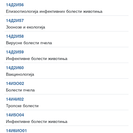
14Д2И56
Епизоотиологија инфективних болести животиња
14Д2И57
Зоонозе и екологија
14Д2И58
Вирусне болести пчела
14Д2И59
Инфективне болести животиња
14Д2И60
Вакцинологија
14И3О02
Болести пчела
14И4И02
Тропске болести
14И5О04
Инфективне болести животиња
14И6ИО01