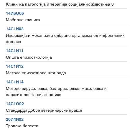
Клиничка патологија и терапија социјалних животиња 3
14И6О06
Мобилна клиника
14С1И03
Инфекција и механизми одбране организма од инфективних
агенаса
14С1И11
Општа епизоотиологија
14С1И12
Методе епизоотиолошког рада
14С1И14
Методе вирусолошке, бактериолошке, миколошке и
паразитолошке дијагностике
14С1О02
Стандарди добре ветеринарске праксе
20И4И02
Тропске болести