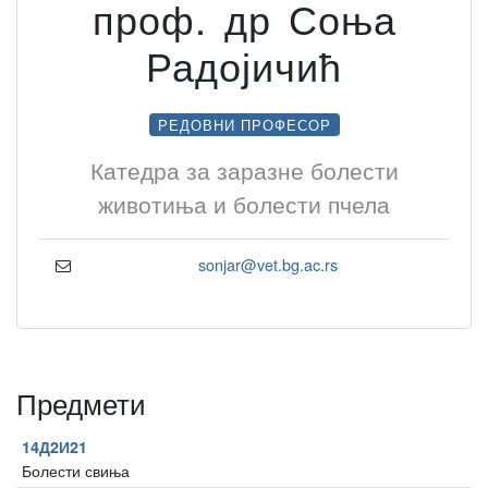
проф. др Соња
Радојичић
РЕДОВНИ ПРОФЕСОР
Катедра за заразне болести
животиња и болести пчела
sonjar@vet.bg.ac.rs
Предмети
14Д2И21
Болести свиња