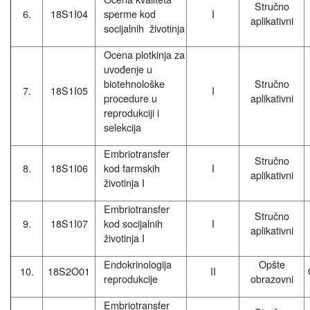
Stručno
6.
18S1I04
sperme kod
I
aplikativni
socijalnih životinja
Ocena plotkinja za
uvođenje u
biotehnološke
Stručno
7.
18S1I05
I
procedure u
aplikativni
reprodukciji i
selekcija
Embriotransfer
Stručno
8.
18S1I06
kod farmskih
I
aplikativni
životinja I
Embriotransfer
Stručno
9.
18S1I07
kod socijalnih
I
aplikativni
životinja I
Endokrinologija
Opšte
10.
18S2O01
II
reprodukcije
obrazovni
Embriotransfer