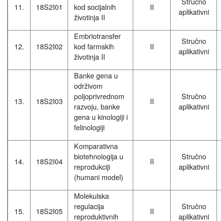
Stručno
11.
18S2I01
kod socijalnih
II
aplikativni
životinja II
Embriotransfer
Stručno
12.
18S2I02
kod farmskih
II
aplikativni
životinja II
Banke gena u
održivom
poljoprivrednom
Stručno
13.
18S2I03
II
razvoju, banke
aplikativni
gena u kinologiji i
felinologiji
Komparativna
biotehnologija u
Stručno
14.
18S2I04
II
reprodukciji
aplikativni
(humani model)
Molekulska
regulacija
Stručno
15.
18S2I05
II
reproduktivnih
aplikativni