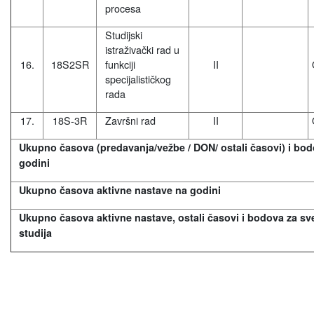
procesa
Studijski
istraživački rad u
16.
18S2SR
funkciji
II
specijalističkog
rada
17.
18S-3R
Završni rad
II
Ukupno časova (predavanja/vežbe / DON/ ostali časovi) i bod
godini
Ukupno časova aktivne nastave na godini
Ukupno časova aktivne nastave, ostali časovi i bodova za sv
studija