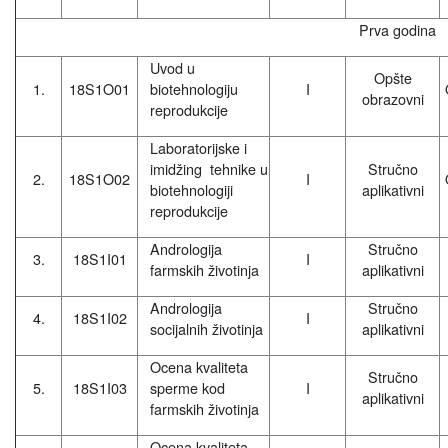
Prva godina
Uvod u
Opšte
1.
18S1O01
biotehnologiju
I
obrazovni
reprodukcije
Laboratorijske i
imidžing tehnike u
Stručno
2.
18S1O02
I
biotehnologiji
aplikativni
reprodukcije
Andrologija
Stručno
3.
18S1I01
I
farmskih životinja
aplikativni
Andrologija
Stručno
4.
18S1I02
I
socijalnih životinja
aplikativni
Ocena kvaliteta
Stručno
5.
18S1I03
sperme kod
I
aplikativni
farmskih životinja
Ocena kvaliteta