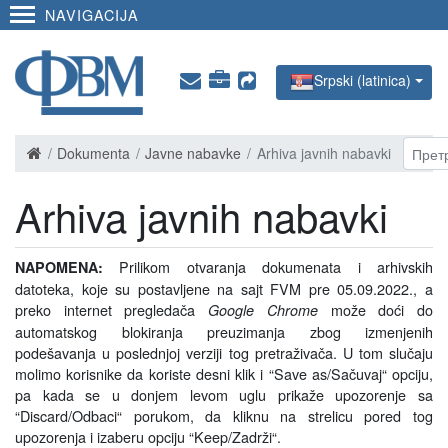
NAVIGACIJA
Srpski (latinica)
Dokumenta
Javne nabavke
Arhiva javnih nabavki
Arhiva javnih nabavki
Prilikom otvaranja dokumenata i arhivskih
NAPOMENA:
datoteka, koje su postavljene na sajt FVM pre 05.09.2022., a
preko internet pregledača
može doći do
Google Chrome
automatskog blokiranja preuzimanja zbog
izmenjenih
podešavanja u poslednjoj verziji tog pretraživača. U tom slučaju
molimo korisnike da koriste desni klik i
“
Save as/Sačuvaj“ opciju,
pa kada se u donjem levom uglu prikaže upozorenje sa
“
Discard/Odbaci“ porukom, da kliknu na strelicu pored tog
upozorenja i izaberu opciju
“
Keep/Zadrži
“
.