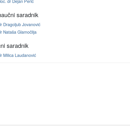
doc. dr Dejan Perić
 naučni saradnik
dr Dragoljub Jovanović
dr Nataša Glamočlija
ni saradnik
dr Milica Laudanović