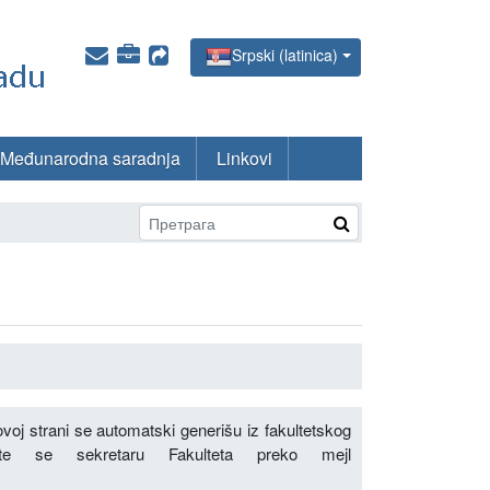
Srpski (latinica)
Međunarodna saradnja
Linkovi
voj strani se automatski generišu iz fakultetskog
ite se sekretaru Fakulteta preko mejl