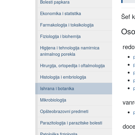
Bolesti papkara
Ekonomika i statistika
Šef 
Farmakologija i toksikologija
Oso
Fiziologija i biohemija
redo
Higijena i tehnologija namirnica
animalnog porekla
Hirurgija, ortopedija i oftalmologija
Histologija i embriologija
Ishrana i botanika
Mikrobiologija
vanr
Opšteobrazovni predmeti
Parazitologija i parazitske bolesti
doce
Patološka fiziologija