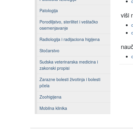
Patologija
viši
Porodiljstvo, sterilitet i veštačko
osemenjavanje
Radiologija i radijaciona higijena
nauč
Stočarstvo
Sudska veterinarska medicina i
zakonski propisi
Zarazne bolesti životinja i bolesti
pčela
Zoohigijena
Mobilna klinika