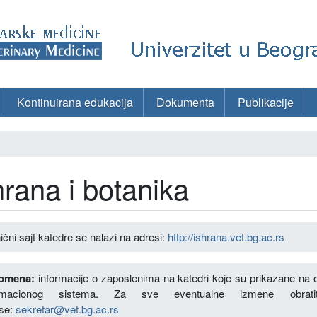
Kontinuirana edukacija
Dokumenta
Publikacije
hrana i botanika
ični sajt katedre se nalazi na adresi:
http://ishrana.vet.bg.ac.rs
omena:
informacije o zaposlenima na katedri koje su prikazane na o
ormacionog sistema. Za sve eventualne izmene obrat
se:
sekretar@vet.bg.ac.rs