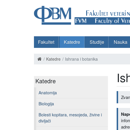
Fakultet
Katedre
Studije
Nauka
Katedre
Ishrana i botanika
Is
Katedre
Anatomija
Zvan
Biologija
Nap
Bolesti kopitara, mesojeda, živine i
inf
divljači
adre