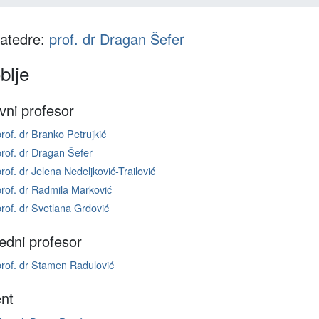
katedre:
prof. dr Dragan Šefer
blje
vni profesor
prof. dr Branko Petrujkić
prof. dr Dragan Šefer
prof. dr Jelena Nedeljković-Trailović
prof. dr Radmila Marković
prof. dr Svetlana Grdović
edni profesor
prof. dr Stamen Radulović
nt