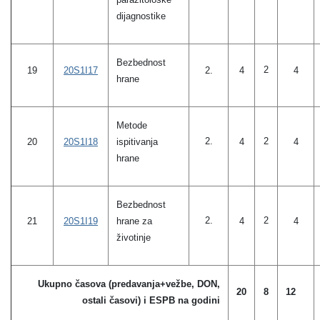
dijagnostike
Bezbednost
2
2.
19
20S1I17
4
4
hrane
Metode
2.
2
20
20S1I18
ispitivanja
4
4
hrane
Bezbednost
2.
2
21
20S1I19
hrane za
4
4
životinje
Ukupno časova (predavanja+vežbe, DON,
20
8
12
ostali časovi) i ESPB na godini