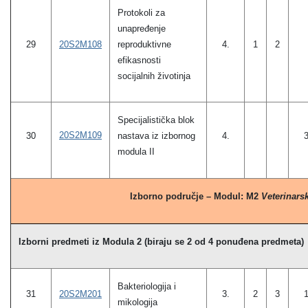
Protokoli za
unapređenje
20S2M108
reproduktivne
29
4.
1
2
efikasnosti
socijalnih životinja
Specijalistička blok
20S2M109
30
nastava iz izbornog
4.
modula II
Izborno područje – Modul: M2
Veterinars
Izborni predmeti iz Modula 2 (biraju se 2 od 4 ponuđena predmeta)
Bakteriologija i
31
20S2M201
3.
2
3
mikologija