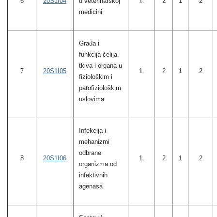
1.
6
20S1I04
u veterinarskoj
2
1
2
medicini
Građa i
funkcija ćelija,
tkiva i organa u
1.
7
20S1I05
2
1
2
fiziološkim i
patofiziološkim
uslovima
Infekcija i
mehanizmi
odbrane
8
20S1I06
1.
2
1
2
organizma od
infektivnih
agenasa