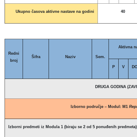
Ukupno časova aktivne nastave na godini
40
Aktivna n
Redni
Šifra
Naziv
Sem.
broj
P
V
D
DRUGA GODINA (ZAV
Izborno područje – Modul: M1
Rep
Izborni predmeti iz Modula 1 (biraju se 2 od 5 ponuđenih predmeta)