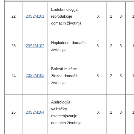
Endokrinologija
22
20S2M101
reprodukcije
3.
2
3
domaćih životinja
Neplodnost domaćih
23
20S2M102
3.
2
3
životinja
Bolesti mlečne
20S2M103
24
žlezde domaćih
3.
2
3
životinja
Andrologija i
veštačko
20S2M104
25
3.
2
3
osemenjavanje
domaćih životinja