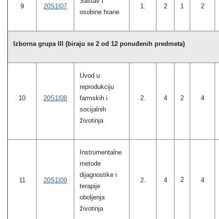
Sastav i
9
20S1I07
1.
2
1
2
osobine hrane
Izborna grupa III (biraju se 2 od 12 ponuđenih predmeta)
Uvod u
reprodukciju
10
20S1I08
farmskih i
2.
4
2
4
socijalnih
životinja
Instrumentalne
metode
dijagnostike i
2
2.
11
20S1I09
4
4
terapije
oboljenja
životinja