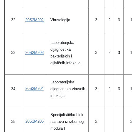
32
20S2M202
Virusologija
3.
2
3
Laboratorijska
dijagnostika
20S2M203
33
3.
2
3
bakterijskih i
gljivičnih infekcija
Laboratorijska
20S2M204
34
dijagnostika virusnih
3.
2
3
infekcija
Specijalistička blok
20S2M205
35
nastava iz izbornog
3.
modula I