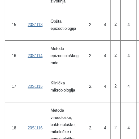
životinja
Opšta
2
2.
15
20S1I13
4
4
epizootiologija
Metode
2
16
20S1I14
epizootiološkog
2.
4
4
rada
Klinička
2
17
20S1I15
2.
4
4
mikrobiologija
Metode
virusološke,
bakteriološke,
2
18
20S1I16
2.
4
4
mikološke i
parazitološke