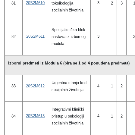
20S2M610
3.
81
toksikologija
2
3
socijalnih životinja
Specijalistička blok
20S2M611
3.
82
nastava iz izbornog
modula I
Izborni predmeti iz Modula 6 (bira se 1 od 4 ponuđena predmeta)
Urgentna stanja kod
20S2M612
83
4.
1
2
socijalnih životinja
Integrativni klinički
20S2M613
4.
84
pristup u onkologiji
1
2
socijalnih životinja