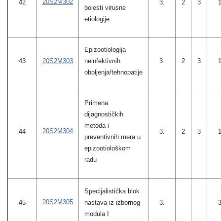
20S2M302
42
3.
2
3
bolesti virusne
etiologije
Epizootiologija
20S2M303
neinfektivnih
43
3.
2
3
oboljenja/tehnopatije
Primena
dijagnostičkih
metoda i
20S2M304
44
3.
2
3
preventivnih mera u
epizootiološkom
radu
Specijalistička blok
20S2M305
45
nastava iz izbornog
3.
modula I