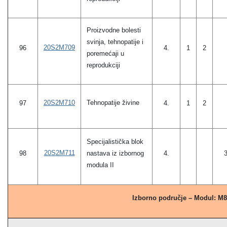
Proizvodne bolesti
svinja, tehnopatije i
20S2M709
96
4.
1
2
poremećaji u
reprodukciji
20S2M710
Tehnopatije živine
97
4.
1
2
Specijalistička blok
20S2M711
98
nastava iz izbornog
4.
modula II
Izborno područje – Modul: M