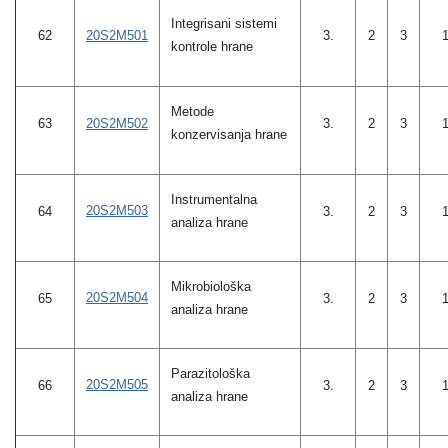
Integrisani sistemi
62
20S2M501
3.
2
3
kontrole hrane
Metode
20S2M502
63
3.
2
3
konzervisanja hrane
Instrumentalna
20S2M503
64
3.
2
3
analiza hrane
Mikrobiološka
20S2M504
65
3.
2
3
analiza hrane
Parazitološka
20S2M505
66
3.
2
3
analiza hrane