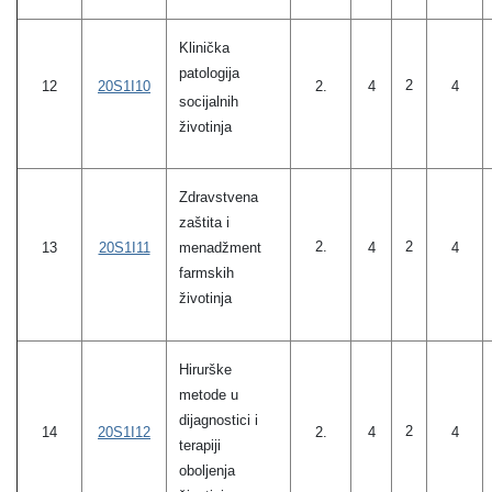
Klinička
patologija
2
2.
12
20S1I10
4
4
socijalnih
životinja
Zdravstvena
zaštita i
2.
2
13
20S1I11
menadžment
4
4
farmskih
životinja
Hirurške
metode u
dijagnostici i
2
2.
14
20S1I12
4
4
terapiji
oboljenja