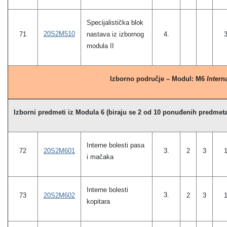
Specijalistička blok
20S2M510
71
nastava iz izbornog
4.
modula II
Izborno područje – Modul: M6
Intern
Izborni predmeti iz Modula 6 (biraju se 2 od 10 ponuđenih predmeta
Interne bolesti pasa
72
20S2M601
3.
2
3
i mačaka
Interne bolesti
3.
20S2M602
73
2
3
kopitara