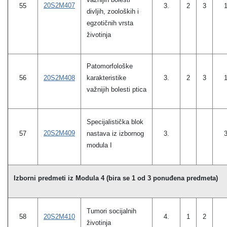
20S2M407
55
3.
2
3
divljih, zooloških i
egzotičnih vrsta
životinja
Patomorfološke
20S2M408
karakteristike
56
3.
2
3
važnijih bolesti ptica
Specijalistička blok
20S2M409
57
nastava iz izbornog
3.
modula I
Izborni predmeti iz Modula 4 (bira se 1 od 3 ponuđena predmeta)
Tumori socijalnih
20S2M410
58
4.
1
2
životinja