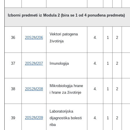
Izborni predmeti iz Modula 2 (bira se 1 od 4 ponuđena predmeta)
Vektori patogena
20S2M206
36
4.
1
2
životinja
20S2M207
37
Imunologija
4.
1
2
Mikrobiologija hrane
20S2M208
38
4.
1
2
i hrane za životinje
Laboratorijska
20S2M209
39
dijagnostika bolesti
4.
1
2
riba