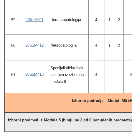
20S2M411
Dermatopatologija
59
4.
1
2
20S2M412
Neuropatologija
60
4.
1
2
Specijalistička blok
20S2M413
61
nastava iz izbornog
4.
modula II
Izborno područje – Modul: M5
Hi
Izborni predmeti iz Modula 5 (biraju se 2 od 6 ponuđenih predmeta)