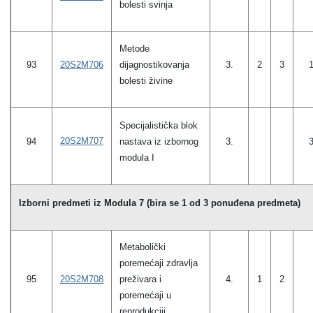
bolesti svinja
Metode
20S2M706
dijagnostikovanja
93
3.
2
3
bolesti živine
Specijalistička blok
20S2M707
94
nastava iz izbornog
3.
modula I
Izborni predmeti iz Modula 7 (bira se 1 od 3 ponuđena predmeta)
Metabolički
poremećaji zdravlja
20S2M708
preživara i
95
4.
1
2
poremećaji u
reprodukciji