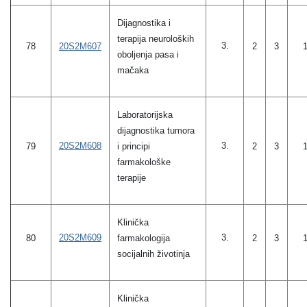
Dijagnostika i
terapija neuroloških
3.
20S2M607
78
2
3
oboljenja pasa i
mačaka
Laboratorijska
dijagnostika tumora
20S2M608
3.
79
i principi
2
3
farmakološke
terapije
Klinička
20S2M609
3.
80
farmakologija
2
3
socijalnih životinja
Klinička