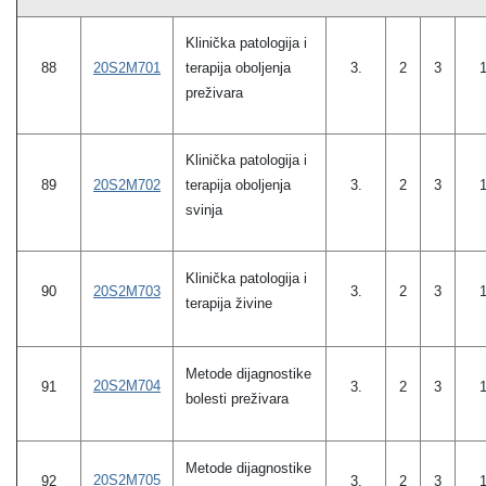
Klinička patologija i
terapija oboljenja
88
20S2M701
3.
2
3
preživara
Klinička patologija i
20S2M702
terapija oboljenja
89
3.
2
3
svinja
Klinička patologija i
20S2M703
90
3.
2
3
terapija živine
Metode dijagnostike
20S2M704
91
3.
2
3
bolesti preživara
Metode dijagnostike
20S2M705
92
3.
2
3