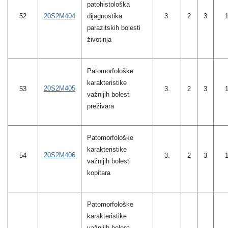
patohistološka
20S2M404
dijagnostika
52
3.
2
3
parazitskih bolesti
životinja
Patomorfološke
karakteristike
20S2M405
53
3.
2
3
važnijih bolesti
preživara
Patomorfološke
karakteristike
20S2M406
54
3.
2
3
važnijih bolesti
kopitara
Patomorfološke
karakteristike
važnijih bolesti