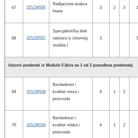
Radijaciona analiza
20S2M506
67
3.
2
3
hrane
Specijalistička blok
20S2M507
68
nastava iz izbornog
3.
modula I
Izborni predmeti iz Modula 5 (bira se 1 od 2 ponuđena predmeta)
Bezbednost i
20S2M508
kvalitet mesa i
69
4.
1
2
proizvoda
Bezbednost i
20S2M509
kvalitet mleka i
70
4.
1
2
proizvoda