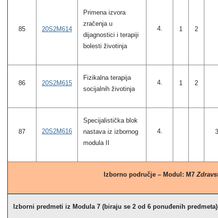
Primena izvora
zračenja u
4.
20S2M614
85
1
2
dijagnostici i terapiji
bolesti životinja
Fizikalna terapija
4.
20S2M615
86
1
2
socijalnih životinja
Specijalistička blok
20S2M616
4.
87
nastava iz izbornog
modula II
Izborno područje – Modul: M7
Zdravst
Izborni predmeti iz Modula 7 (biraju se 2 od 6 ponuđenih predmeta)