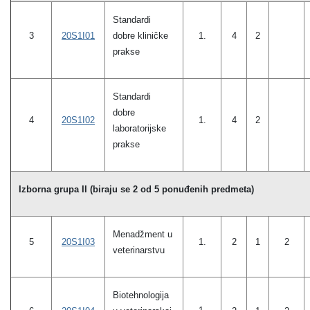
Standardi
3
20S1I01
dobre kliničke
1.
4
2
prakse
Standardi
dobre
4
20S1I02
1.
4
2
laboratorijske
prakse
Izborna grupa II (biraju se 2 od 5 ponuđenih predmeta)
Menadžment u
5
20S1I03
1.
2
1
2
veterinarstvu
Biotehnologija