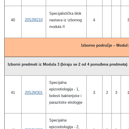
Specijalistička blok
20S2M210
40
nastava iz izbornog
4.
modula II
Izborno područje – Modul
Izborni predmeti iz Modula 3 (biraju se 2 od 4 ponuđena predmeta)
Specijalna
epizootiologija - 1,
41
20S2M301
3.
2
3
bolesti bakterijske i
parazitske etiologije
Specijalna
epizootiologija - 2,