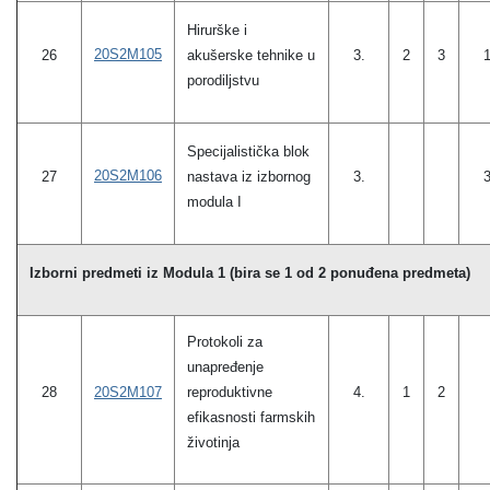
Hirurške i
20S2M105
26
akušerske tehnike u
3.
2
3
porodiljstvu
Specijalistička blok
20S2M106
27
nastava iz izbornog
3.
modula I
Izborni predmeti iz Modula 1 (bira se 1 od 2 ponuđena predmeta)
Protokoli za
unapređenje
20S2M107
reproduktivne
28
4.
1
2
efikasnosti farmskih
životinja