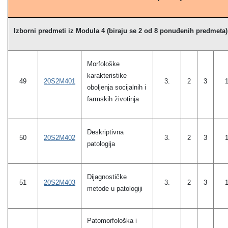
Izborni predmeti iz Modula 4 (biraju se 2 od 8 ponuđenih predmeta)
Morfološke
karakteristike
49
20S2M401
3.
2
3
oboljenja socijalnih i
farmskih životinja
Deskriptivna
20S2M402
50
3.
2
3
patologija
Dijagnostičke
20S2M403
51
3.
2
3
metode u patologiji
Patomorfološka i