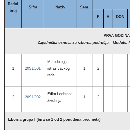
Redni
Šifra
Naziv
Sem.
broj
P
V
DON
PRVA GODINA
Zajednička osnova za izborna područja – Module: 
Metodologija
1
20S1O01
istraživačkog
1.
2
rada
Etika i dobrobit
2
20S1O02
1.
2
životinja
Izborna grupa I (bira se 1 od 2 ponuđena predmeta)