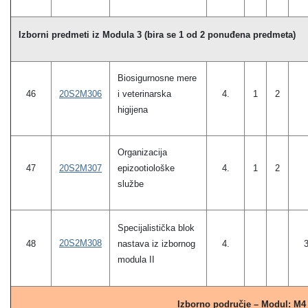
Izborni predmeti iz Modula 3 (bira se 1 od 2 ponuđena predmeta)
Biosigurnosne mere
20S2M306
i veterinarska
46
4.
1
2
higijena
Organizacija
20S2M307
epizootiološke
47
4.
1
2
službe
Specijalistička blok
20S2M308
48
nastava iz izbornog
4.
modula II
Izborno područje – Modul: M