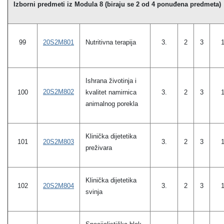
Izborni predmeti iz Modula 8 (biraju se 2 od 4 ponuđena predmeta)
99
20S2M801
Nutritivna terapija
3.
2
3
Ishrana životinja i
20S2M802
100
kvalitet namirnica
3.
2
3
animalnog porekla
Klinička dijetetika
20S2M803
101
3.
2
3
preživara
Klinička dijetetika
20S2M804
102
3.
2
3
svinja