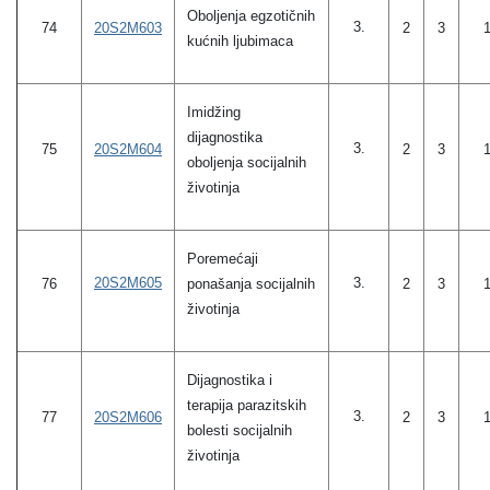
Oboljenja egzotičnih
3.
20S2M603
74
2
3
kućnih ljubimaca
Imidžing
dijagnostika
3.
20S2M604
75
2
3
oboljenja socijalnih
životinja
Poremećaji
20S2M605
3.
76
ponašanja socijalnih
2
3
životinja
Dijagnostika i
terapija parazitskih
3.
20S2M606
77
2
3
bolesti socijalnih
životinja