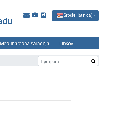
Srpski (latinica)
Međunarodna saradnja
Linkovi