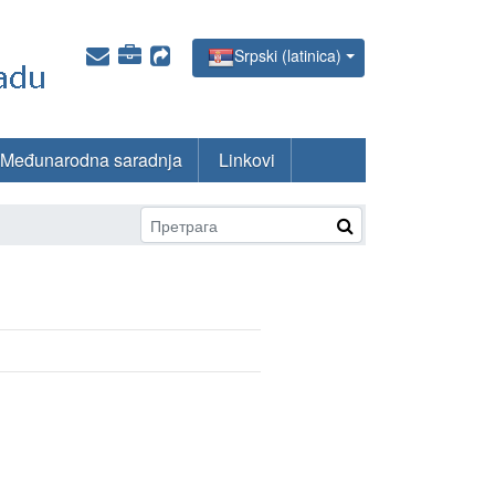
Srpski (latinica)
Međunarodna saradnja
Linkovi