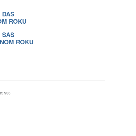
A DAS
OM ROKU
A SAS
ISNOM ROKU
685 936