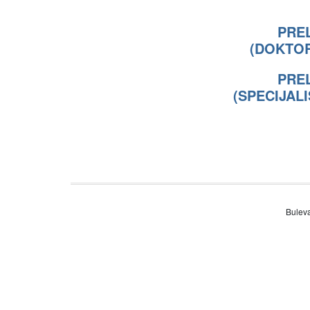
PREL
(DOKTO
PREL
(SPECIJAL
Buleva