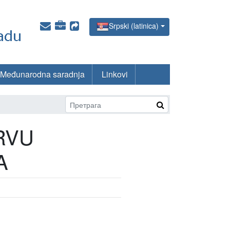
Srpski (latinica)
Međunarodna saradnja
Linkovi
RVU
A