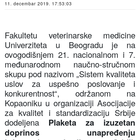
11. decembar 2019. 17:53:03
Fakultetu veterinarske medicine
Univerziteta u Beogradu je na
ovogodišnjem 21. nacionalnom i 7.
međunarodnom naučno-stručnom
skupu pod nazivom „Sistem kvaliteta
uslov za uspešno poslovanje i
konkurentnost“, održanom na
Kopaoniku u organizaciji Asocijacije
za kvalitet i standardizaciju Srbije
dodeljena
Plaketa za izuzetan
doprinos unapređenju