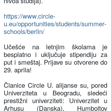
nivoa studija).
https://www.circle-
u.eu/opportunities/students/summer-
schools/berlin/
Učešće na letnjim školama je
besplatno i uključuje stipendiju za
put i smeštaj. Prijave su otvorene do
29. aprila!
Članice Circle U. alijanse su, pored
Univerziteta u Beogradu, sledeći
prestižni univerziteti: Univerzitet u
Arhusu (Danska), Humboltov