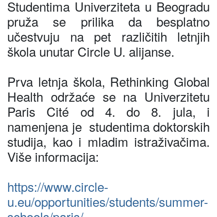
Studentima Univerziteta u Beogradu
pruža se prilika da besplatno
učestvuju na pet različitih letnjih
škola unutar Circle U. alijanse.
Prva letnja škola, Rethinking Global
Health održaće se na Univerzitetu
Paris Cité od 4. do 8. jula, i
namenjena je studentima doktorskih
studija, kao i mladim istraživačima.
Više informacija:
https://www.circle-
u.eu/opportunities/students/summer-
schools/paris/