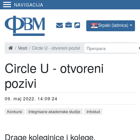
NAVIGACIJA
Srpski (latinica)
Vesti
Circle U - otvoreni pozivi
Circle U - otvoreni
pozivi
09. maj 2022. 14:09:24
Konkursi
Integrisane akademske studije
Infostud
Drage koleginice i kolege,