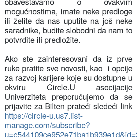
obaveštavamo o ovakvim
mogućnostima, imate neke predloge
ili želite da nas uputite na još neke
saradnike, budite slobodni da nam to
potvrdite ili predložite.
Ako ste zainteresovani da iz prve
ruke pratite sve novosti, kao i opcije
za razvoj karijere koje su dostupne u
okviru Circle.U asocijacije
Univerziteta preporučujemo da se
prijavite za Bilten prateći sledeći link
https://circle-u.us7.list-
manage.com/subscribe?
u=c544109ce952e71ba1b939e1d&id=