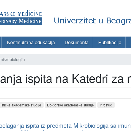
Kontinuirana edukacija
Dokumenta
Publikacije
mikrobiologiju
anja ispita na Katedri za 
lističke akademske studije
Doktorske akademske studije
Infostud
polaganja ispita iz predmeta Mikrobiologija sa imu