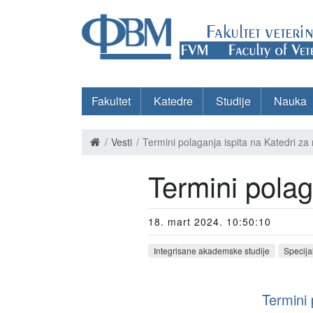
Fakultet
Katedre
Studije
Nauka
Vesti
Termini polaganja ispita na Katedri za 
Termini polag
18. mart 2024. 10:50:10
Integrisane akademske studije
Specija
Termini 