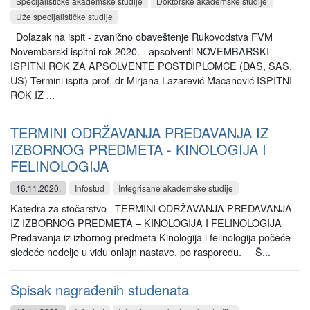
Specijalističke akademske studije
Doktorske akademske studije
Uže specijalističke studije
Dolazak na ispit - zvanično obaveštenje Rukovodstva FVM
Novembarski ispitni rok 2020. - apsolventi NOVEMBARSKI
ISPITNI ROK ZA APSOLVENTE POSTDIPLOMCE (DAS, SAS,
US) Termini ispita-prof. dr Mirjana Lazarević Macanović ISPITNI
ROK IZ ...
TERMINI ODRŽAVANJA PREDAVANJA IZ
IZBORNOG PREDMETA - KINOLOGIJA I
FELINOLOGIJA
16.11.2020.
Infostud
Integrisane akademske studije
Katedra za stočarstvo TERMINI ODRŽAVANJA PREDAVANJA
IZ IZBORNOG PREDMETA – KINOLOGIJA I FELINOLOGIJA
Predavanja iz izbornog predmeta Kinologija i felinologija počeće
sledeće nedelje u vidu onlajn nastave, po rasporedu. Š...
Spisak nagrađenih studenata