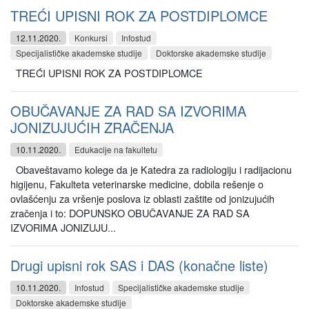
TREĆI UPISNI ROK ZA POSTDIPLOMCE
12.11.2020.
Konkursi
Infostud
Specijalističke akademske studije
Doktorske akademske studije
TREĆI UPISNI ROK ZA POSTDIPLOMCE
OBUČAVANJE ZA RAD SA IZVORIMA
JONIZUJUĆIH ZRAČENJA
10.11.2020.
Edukacije na fakultetu
Obaveštavamo kolege da je Katedra za radiologiju i radijacionu
higijenu, Fakulteta veterinarske medicine, dobila rešenje o
ovlašćenju za vršenje poslova iz oblasti zaštite od jonizujućih
zračenja i to: DOPUNSKO OBUČAVANJE ZA RAD SA
IZVORIMA JONIZUJU...
Drugi upisni rok SAS i DAS (konačne liste)
10.11.2020.
Infostud
Specijalističke akademske studije
Doktorske akademske studije