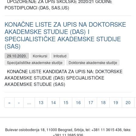
UPOZORENJE ZA UPIS ŠKOLSKE 2020/21 GODINE
POSTDIPLOMCI (DAS, SAS,US)
KONAČNE LISTE ZA UPIS NA DOKTORSKE
AKADEMSKE STUDIJE (DAS) I
SPECIJALISTIČKE AKADEMSKE STUDIJE
(SAS)
29.10.2020.
Konkursi
Infostud
Specijalističke akademske studije
Doktorske akademske studije
KONAČNE LISTE KANDIDATA ZA UPIS NA: DOKTORSKE
AKADEMSKE STUDIJE (DAS) SPECIJALISTIČKE
AKADEMSKE STUDIJE (SAS)
«
‹
...
13
14
15
16
17
18
19
20
Bulevar oslobođenja 18, 11000 Beograd, Srbija, tel: +381 11 3615 436, faks:
+381 11 2685 936