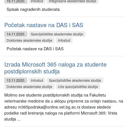
16.11.2020.
Infostud
Integrisane akademske studije
Spisak nagrađenih studenata
Početak nastave na DAS i SAS
14.11.2020.
Specijalističke akademske studije
Doktorske akademske studije
Infostud
Početak nastave na DAS i SAS
Izrada Microsoft 365 naloga za studente
postdiplomskih studija
13.11.2020.
Infostud
Specijalističke akademske studije
Doktorske akademske studije
Uže specijalističke studije
Molimo sve studente postdiplomskih studija na Fakultetu
veterinarske medicine da u sklopu pripreme za onlajn nastavu, na
adresu m365podrska@online.vet.bg.ac.rs dostave sledeće
podatke radi kreiranja naloga na platformi Microsoft 365: Vrsta
studija ...