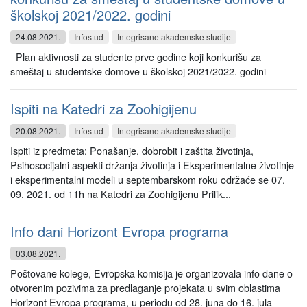
školskoj 2021/2022. godini
24.08.2021.
Infostud
Integrisane akademske studije
Plan aktivnosti za studente prve godine koji konkurišu za
smeštaj u studentske domove u školskoj 2021/2022. godini
Ispiti na Katedri za Zoohigijenu
20.08.2021.
Infostud
Integrisane akademske studije
Ispiti iz predmeta: Ponašanje, dobrobit i zaštita životinja,
Psihosocijalni aspekti držanja životinja i Eksperimentalne životinje
i eksperimentalni modeli u septembarskom roku održaće se 07.
09. 2021. od 11h na Katedri za Zoohigijenu Prilik...
Info dani Horizont Evropa programa
03.08.2021.
Poštovane kolege, Evropska komisija je organizovala info dane o
otvorenim pozivima za predlaganje projekata u svim oblastima
Horizont Evropa programa, u periodu od 28. juna do 16. jula