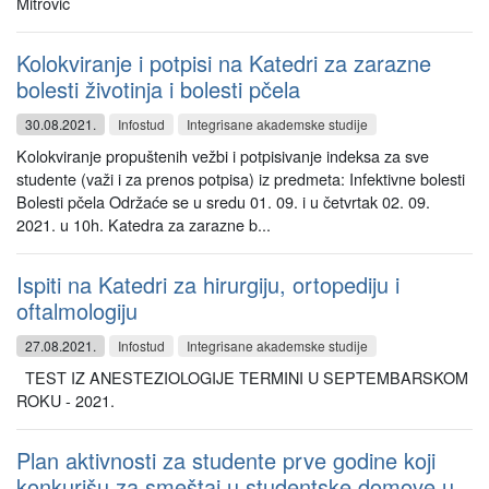
Mitrović
Kolokviranje i potpisi na Katedri za zarazne
bolesti životinja i bolesti pčela
30.08.2021.
Infostud
Integrisane akademske studije
Kolokviranje propuštenih vežbi i potpisivanje indeksa za sve
studente (važi i za prenos potpisa) iz predmeta: Infektivne bolesti
Bolesti pčela Održaće se u sredu 01. 09. i u četvrtak 02. 09.
2021. u 10h. Katedra za zarazne b...
Ispiti na Katedri za hirurgiju, ortopediju i
oftalmologiju
27.08.2021.
Infostud
Integrisane akademske studije
TEST IZ ANESTEZIOLOGIJE TERMINI U SEPTEMBARSKOM
ROKU - 2021.
Plan aktivnosti za studente prve godine koji
konkurišu za smeštaj u studentske domove u