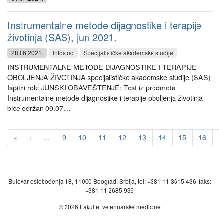
Instrumentalne metode dijagnostike i terapije
životinja (SAS), jun 2021.
28.06.2021.
Infostud
Specijalističke akademske studije
INSTRUMENTALNE METODE DIJAGNOSTIKE I TERAPIJE
OBOLJENJA ŽIVOTINJA specijalističke akademske studije (SAS)
Ispitni rok: JUNSKI OBAVEŠTENJE: Test iz predmeta
Instrumentalne metode dijagnostike i terapije oboljenja životinja
biće održan 09.07....
«
‹
...
9
10
11
12
13
14
15
16
Bulevar oslobođenja 18, 11000 Beograd, Srbija, tel: +381 11 3615 436, faks:
+381 11 2685 936
© 2026 Fakultet veterinarske medicine