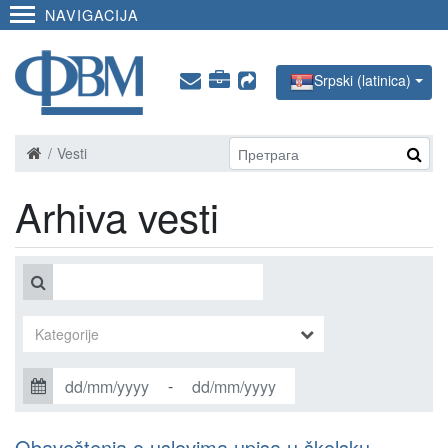
NAVIGACIJA
Srpski (latinica)
Vesti
Arhiva vesti
-
Obaveštenja o uslovima upisa u školsku