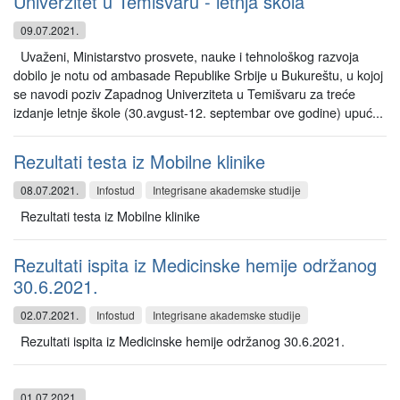
Univerzitet u Temišvaru - letnja škola
09.07.2021.
Uvaženi, Ministarstvo prosvete, nauke i tehnološkog razvoja
dobilo je notu od ambasade Republike Srbije u Bukureštu, u kojoj
se navodi poziv Zapadnog Univerziteta u Temišvaru za treće
izdanje letnje škole (30.avgust-12. septembar ove godine) upuć...
Rezultati testa iz Mobilne klinike
08.07.2021.
Infostud
Integrisane akademske studije
Rezultati testa iz Mobilne klinike
Rezultati ispita iz Medicinske hemije održanog
30.6.2021.
02.07.2021.
Infostud
Integrisane akademske studije
Rezultati ispita iz Medicinske hemije održanog 30.6.2021.
01.07.2021.