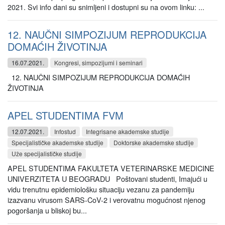
2021. Svi info dani su snimljeni i dostupni su na ovom linku: ...
12. NAUČNI SIMPOZIJUM REPRODUKCIJA
DOMAĆIH ŽIVOTINJA
16.07.2021.
Kongresi, simpozijumi i seminari
12. NAUČNI SIMPOZIJUM REPRODUKCIJA DOMAĆIH
ŽIVOTINJA
APEL STUDENTIMA FVM
12.07.2021.
Infostud
Integrisane akademske studije
Specijalističke akademske studije
Doktorske akademske studije
Uže specijalističke studije
APEL STUDENTIMA FAKULTETA VETERINARSKE MEDICINE
UNIVERZITETA U BEOGRADU Poštovani studenti, Imajući u
vidu trenutnu epidemiološku situaciju vezanu za pandemiju
izazvanu virusom SARS-CoV-2 i verovatnu mogućnost njenog
pogoršanja u bliskoj bu...