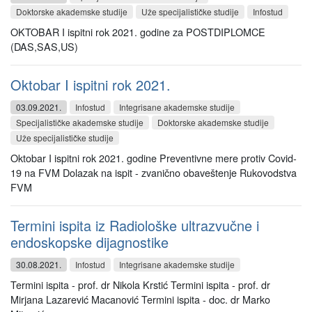
Doktorske akademske studije
Uže specijalističke studije
Infostud
OKTOBAR I ispitni rok 2021. godine za POSTDIPLOMCE
(DAS,SAS,US)
Oktobar I ispitni rok 2021.
03.09.2021.
Infostud
Integrisane akademske studije
Specijalističke akademske studije
Doktorske akademske studije
Uže specijalističke studije
Oktobar I ispitni rok 2021. godine Preventivne mere protiv Covid-
19 na FVM Dolazak na ispit - zvanično obaveštenje Rukovodstva
FVM
Termini ispita iz Radiološke ultrazvučne i
endoskopske dijagnostike
30.08.2021.
Infostud
Integrisane akademske studije
Termini ispita - prof. dr Nikola Krstić Termini ispita - prof. dr
Mirjana Lazarević Macanović Termini ispita - doc. dr Marko