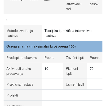
istraživački
časovi
rad
2
Metode izvođenja
Teorijska i praktična interaktivna
nastave
nastava
Ocena znanja (maksimalni broj poena 100)
Predispitne obaveze
Poena
Završni ispit
Poena
Aktivnosti u toku
10
Pismeni
70
predavanja
ispit
Praktična nastava
Usmeni ispit
Projekti
Kolokvijumi