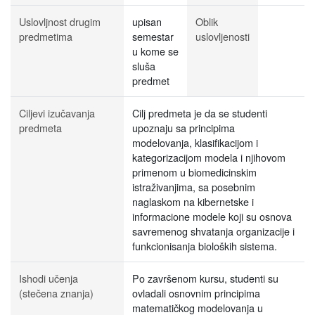
Uslovljnost drugim
upisan
Oblik
predmetima
semestar
uslovljenosti
u kome se
sluša
predmet
Ciljevi izučavanja
Cilj predmeta je da se studenti
predmeta
upoznaju sa principima
modelovanja, klasifikacijom i
kategorizacijom modela i njihovom
primenom u biomedicinskim
istraživanjima, sa posebnim
naglaskom na kibernetske i
informacione modele koji su osnova
savremenog shvatanja organizacije i
funkcionisanja bioloških sistema.
Ishodi učenja
Po završenom kursu, studenti su
(stečena znanja)
ovladali osnovnim principima
matematičkog modelovanja u