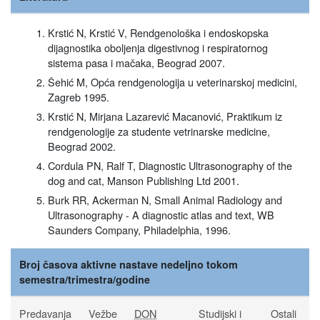
Krstić N, Krstić V, Rendgenološka i endoskopska
dijagnostika oboljenja digestivnog i respiratornog
sistema pasa i mačaka, Beograd 2007.
Šehić M, Opća rendgenologija u veterinarskoj medicini,
Zagreb 1995.
Krstić N, Mirjana Lazarević Macanović, Praktikum iz
rendgenologije za studente vetrinarske medicine,
Beograd 2002.
Cordula PN, Ralf T, Diagnostic Ultrasonography of the
dog and cat, Manson Publishing Ltd 2001.
Burk RR, Ackerman N, Small Animal Radiology and
Ultrasonography - A diagnostic atlas and text, WB
Saunders Company, Philadelphia, 1996.
Broj časova aktivne nastave nedeljno tokom
semestra/trimestra/godine
Predavanja
Vežbe
DON
Studijski i
Ostali