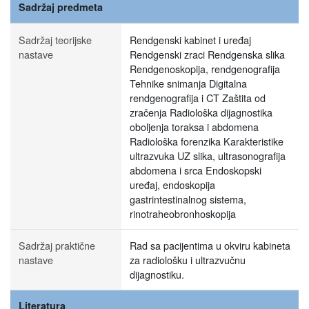
Sadržaj predmeta
Sadržaj teorijske
Rendgenski kabinet i uređaj
nastave
Rendgenski zraci Rendgenska slika
Rendgenoskopija, rendgenografija
Tehnike snimanja Digitalna
rendgenografija i CT Zaštita od
zračenja Radiološka dijagnostika
oboljenja toraksa i abdomena
Radiološka forenzika Karakteristike
ultrazvuka UZ slika, ultrasonografija
abdomena i srca Endoskopski
uređaj, endoskopija
gastrintestinalnog sistema,
rinotraheobronhoskopija
Sadržaj praktične
Rad sa pacijentima u okviru kabineta
nastave
za radiološku i ultrazvučnu
dijagnostiku.
Literatura