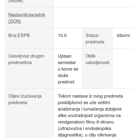
(vežbe)
Nastavnik/saradnik
(DON)
Broj ESPB
10.0
Status
izborni
predmeta
Uslovljnost drugim
Upisan
Oblik
predmetima
semestar
uslovljenosti
u kome se
sluša
predmet.
Ciljevi izučavanja
Tokom nastave iz ovog predmeta
predmeta
postdiplomci se uče veštini
analiziranja i tumačenja dobijene
slike unutrašnjosti organizma na
rendgenskom filmu ili ekranu
(ultrazvučna i endoskopska
dijagnostika), u cilju otkrivanja