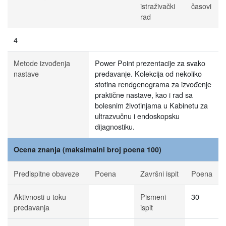
istraživački
časovi
rad
4
Metode izvođenja
Power Point prezentacije za svako
nastave
predavanje. Kolekcija od nekoliko
stotina rendgenograma za izvođenje
praktične nastave, kao i rad sa
bolesnim životinjama u Kabinetu za
ultrazvučnu i endoskopsku
dijagnostiku.
Ocena znanja (maksimalni broj poena 100)
Predispitne obaveze
Poena
Završni ispit
Poena
Aktivnosti u toku
Pismeni
30
predavanja
ispit