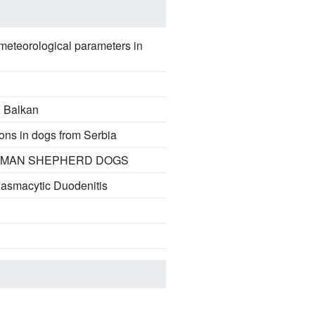
meteorological parameters in
l Balkan
ions in dogs from Serbia
ERMAN SHEPHERD DOGS
lasmacytic Duodenitis