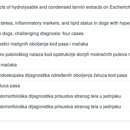
fects of hydrolysable and condensed tannin extracts on Escherichi
 stress, inflammatory markers, and lipid status in dogs with hype
n dogs, challenging diagnosis: four cases
stici malignih oboljenja kod pasa i mačaka
čko patološkog nalaza kod opstrukcije donjih mokraćnih puteva
i mačaka
ndoskopska dijagnostika određenih oboljenja želuca kod pasa
eluca pasa
tomorfološka dijagnostika prisustva stranog tela u jednjaku
tomorfološka dijagnostika prisustva stranog tela u jednjaku