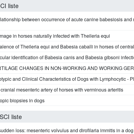
I liste
elationship between occurrence of acute canine babesiosis and 
age in horses naturally infected with Theileria equi
lence of Theileria equi and Babesia caballi in horses of centra
ular identification of Babesia canis and Babesia gibsoni infect
ARTILAGE CHANGES IN NON-WORKING AND WORKING G
pic and Clinical Characteristics of Dogs with Lymphocytic - P
cranial mesenteric artery of horses with verminous arteritis
opic biopsies in dogs
SCI liste
udden loss: mesenteric volvulus and dirofilaria immitis in a dog