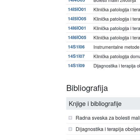
14I5IO01
Klinička patologija i tera
14I5IO05
Klinička patologija i tera
14I6IO01
Klinička patologija i tera
14I6IO05
Klinička patologija i tera
14S1I06
Instrumentalne metode di
14S1I07
Klinička patologija doma
14S1I09
Dijagnostika i terapija o
Bibliografija
Knjige i bibliografije
Radna sveska za bolesti mali
Dijagnostika i terapija obolje