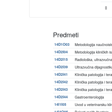
Predmeti
14D1O03
Metodologija naučnoist
14D2I04
Metodologija kliničkih is
14D2I15
Radiološka, ultrazvučn
14D2I39
Ultrazvučna dijagnostik
14D2I41
Klinička patologija i ter
14D2I42
Klinička patologija i ter
14D2I43
Klinička patologija i te
14D2I44
Gastroenterologija
14I1I05
Uvod u veterinarsku kli
14I4O05
Bolesti malih životinja