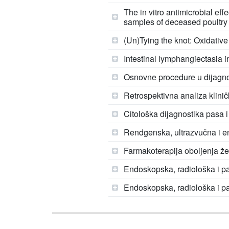
The in vitro antimicrobial ef
samples of deceased poultry
(Un)Tying the knot: Oxidative
Intestinal lymphangiectasia i
Osnovne procedure u dijagno
Retrospektivna analiza klini
Citološka dijagnostika pasa 
Rendgenska, ultrazvučna i e
Farmakoterapija oboljenja ž
Endoskopska, radiološka i pa
Endoskopska, radiološka i pa