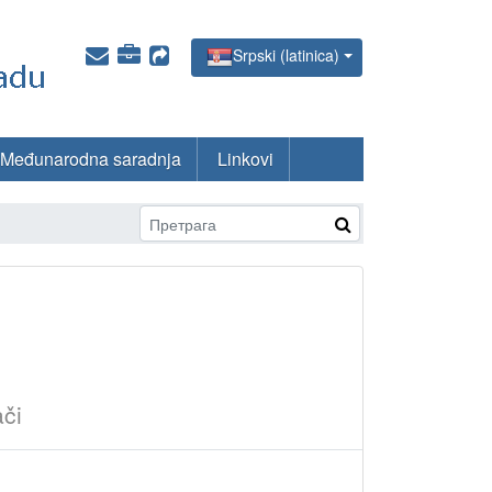
Srpski (latinica)
Međunarodna saradnja
Linkovi
ači