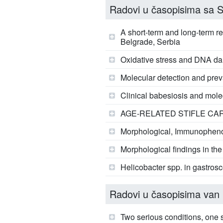
Radovi u časopisima sa SC
A short-term and long-term r
Belgrade, Serbia
Oxidative stress and DNA dam
Molecular detection and preva
Clinical babesiosis and molec
AGE-RELATED STIFLE C
Morphological, Immunophenoty
Morphological findings in the 
Helicobacter spp. in gastrosc
Radovi u časopisima van 
Two serious conditions, one s