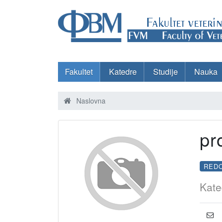
Fakultet
Katedre
Studije
Nauka
Naslovna
pr
RED
Kate