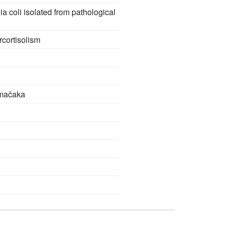
a coli isolated from pathological
rcortisolism
 mačaka