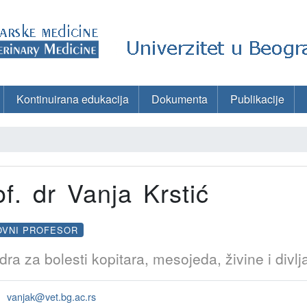
Kontinuirana edukacija
Dokumenta
Publikacije
of. dr Vanja Krstić
OVNI PROFESOR
dra za bolesti kopitara, mesojeda, živine i divlj
vanjak@vet.bg.ac.rs