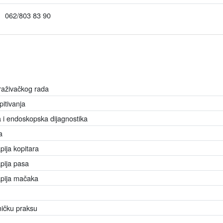
062/803 83 90
raživačkog rada
pitivanja
a i endoskopska dijagnostika
a
apija kopitara
apija pasa
rapija mačaka
ničku praksu