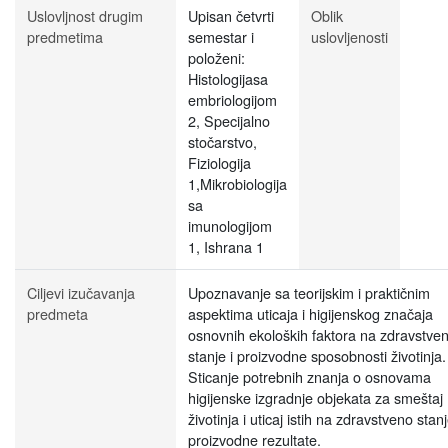
Uslovljnost drugim
Upisan četvrti
Oblik
predmetima
semestar i
uslovljenosti
položeni:
Histologijasa
embriologijom
2, Specijalno
stočarstvo,
Fiziologija
1,Mikrobiologija
sa
imunologijom
1, Ishrana 1
Ciljevi izučavanja
Upoznavanje sa teorijskim i praktičnim
predmeta
aspektima uticaja i higijenskog značaja
osnovnih ekoloških faktora na zdravstve
stanje i proizvodne sposobnosti životinja.
Sticanje potrebnih znanja o osnovama
higijenske izgradnje objekata za smeštaj
životinja i uticaj istih na zdravstveno stanj
proizvodne rezultate.