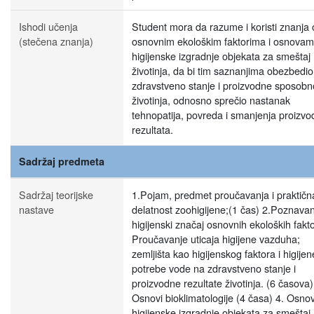
Ishodi učenja
Student mora da razume i koristi znanja 
(stečena znanja)
osnovnim ekološkim faktorima i osnova
higijenske izgradnje objekata za smeštaj
životinja, da bi tim saznanjima obezbedio
zdravstveno stanje i proizvodne sposobn
životinja, odnosno sprečio nastanak
tehnopatija, povreda i smanjenja proizvo
rezultata.
Sadržaj predmeta
Sadržaj teorijske
1.Pojam, predmet proučavanja i praktičn
nastave
delatnost zoohigijene;(1 čas) 2.Poznavan
higijenski značaj osnovnih ekoloških fakt
Proučavanje uticaja higijene vazduha;
zemljišta kao higijenskog faktora i higijen
potrebe vode na zdravstveno stanje i
proizvodne rezultate životinja. (6 časova)
Osnovi bioklimatologije (4 časa) 4. Osnov
higijenske izgradnje objekata za smeštaj