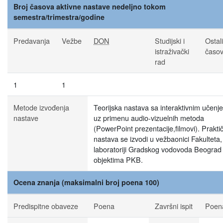
Broj časova aktivne nastave nedeljno tokom
semestra/trimestra/godine
Predavanja
Vežbe
DON
Studijski i
Ostali
istraživački
časov
rad
1
1
Metode izvođenja
Teorijska nastava sa interaktivnim učenj
nastave
uz primenu audio-vizuelnih metoda
(PowerPoint prezentacije,filmovi). Prakti
nastava se izvodi u vežbaonici Fakulteta,
laboratoriji Gradskog vodovoda Beograd 
objektima PKB.
Ocena znanja (maksimalni broj poena 100)
Predispitne obaveze
Poena
Završni ispit
Poen