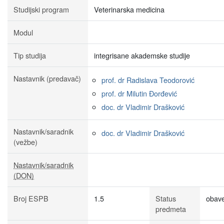
Studijski program
Veterinarska medicina
Modul
Tip studija
integrisane akademske studije
Nastavnik (predavač)
prof. dr Radislava Teodorović
prof. dr Milutin Đorđević
doc. dr Vladimir Drašković
Nastavnik/saradnik
doc. dr Vladimir Drašković
(vežbe)
Nastavnik/saradnik
(DON)
Broj ESPB
1.5
Status
obav
predmeta