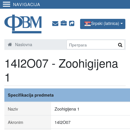
NAVIGACIJA
Srpski (latinica)
Naslovna
14I2O07 - Zoohigijena
1
Specifikacija predmeta
Naziv
Zoohigijena 1
Akronim
14I2O07