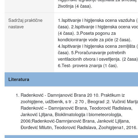
životinja (4 časa).
Sadržaj praktične
1.Ispitivanje i higijenska ocena vazduha 
nastave
časa). 2.Ispitivanje i higijenska ocena vo
(4 časa). 3.Poseta pogonu za
kondicioniranje vode za piće (2 časa).
4.Ispitivanje i higijenska ocena zemljišta 
časa). 5.Proračunavanje potrebnih
ventilacionih otvora i osvetljenja. (2 časa)
6.Test- provera znanja (1 čas).
Literatura
Radenković - Damnjanović Brana 20 10. Praktikum iz
zoohigijene, udžbenik, s tr . 2 70 , Beograd ;2. Vučinić Marij
Radenković – Damnjanović Brana, Teodorović Radislava,
Janković Ljiljana, Bioklimatologija i biometeorologija,
2006;Radenković-Damnjanović Brana, Janković Ljiljana,
Đorđević Milutin, Teodorović Radislava, Zoohigijena1, 2016.