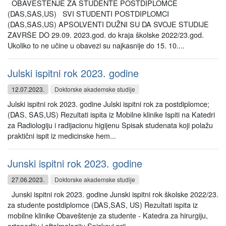
OBAVEŠTENJE ZA STUDENTE POSTDIPLOMCE
(DAS,SAS,US) SVI STUDENTI POSTDIPLOMCI
(DAS,SAS,US) APSOLVENTI DUŽNI SU DA SVOJE STUDIJE
ZAVRŠE DO 29.09. 2023.god. do kraja školske 2022/23.god.
Ukoliko to ne učine u obavezi su najkasnije do 15. 10....
Julski ispitni rok 2023. godine
12.07.2023.
Doktorske akademske studije
Julski ispitni rok 2023. godine Julski ispitni rok za postdiplomce;
(DAS, SAS,US) Rezultati ispita iz Mobilne klinike Ispiti na Katedri
za Radiologiju i radijacionu higijenu Spisak studenata koji polažu
praktični ispit iz medicinske hem...
Junski ispitni rok 2023. godine
27.06.2023.
Doktorske akademske studije
Junski ispitni rok 2023. godine Junski ispitni rok školske 2022/23.
za studente postdiplomce (DAS,SAS, US) Rezultati ispita iz
mobilne klinike Obaveštenje za studente - Katedra za hirurgiju,
ortopediju i oftalmologiju Spiskovi prij...