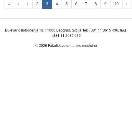
«
‹
1
2
3
4
5
6
7
8
9
10
›
Bulevar oslobođenja 18, 11000 Beograd, Srbija, tel: +381 11 3615 436, faks:
+381 11 2685 936
© 2026 Fakultet veterinarske medicine