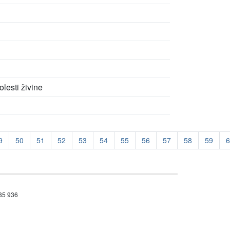
lesti živine
9
50
51
52
53
54
55
56
57
58
59
6
685 936