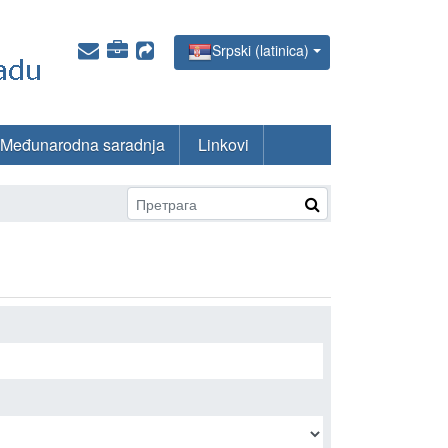
Srpski (latinica)
Međunarodna saradnja
Linkovi