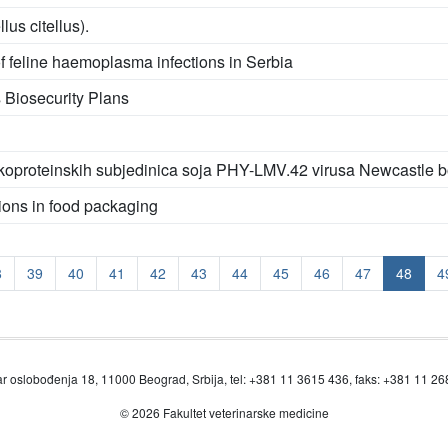
lus citellus).
 feline haemoplasma infections in Serbia
s Biosecurity Plans
glikoproteinskih subjedinica soja PHY-LMV.42 virusa Newcastle bo
ions in food packaging
8
39
40
41
42
43
44
45
46
47
48
4
r oslobođenja 18, 11000 Beograd, Srbija, tel: +381 11 3615 436, faks: +381 11 2
© 2026 Fakultet veterinarske medicine