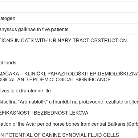
patogen
yssus gallinae in five patients
IONS IN CATS WITH URINARY TRACT OBSTRUCTION
al foods
AČAKA – KLINIČKI, PARAZITOLOŠKI I EPIDEMIOLOŠKI Z
LOGICAL AND EPIDEMIOLOGICAL SIGNIFICANCE
es to extra-uterine life
iselina "Aromabiotik" u hranidbi na proizvodne rezultate brojle
 EFIKASNOST I BEZBEDNOST LEKOVA
ation of the Avar period horse bones from central Balkans (Serb
N POTENTIAL OF CANINE SYNOVIAL FLUID CELLS